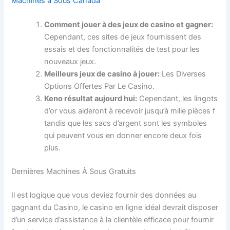
Machines à Sous Canada
Comment jouer à des jeux de casino et gagner:
Cependant, ces sites de jeux fournissent des
essais et des fonctionnalités de test pour les
nouveaux jeux.
Meilleurs jeux de casino à jouer:
Les Diverses
Options Offertes Par Le Casino.
Keno résultat aujourd hui:
Cependant, les lingots
d’or vous aideront à recevoir jusqu’à mille pièces f
tandis que les sacs d’argent sont les symboles
qui peuvent vous en donner encore deux fois
plus.
Dernières Machines À Sous Gratuits
Il est logique que vous deviez fournir des données au
gagnant du Casino, le casino en ligne idéal devrait disposer
d’un service d’assistance à la clientèle efficace pour fournir