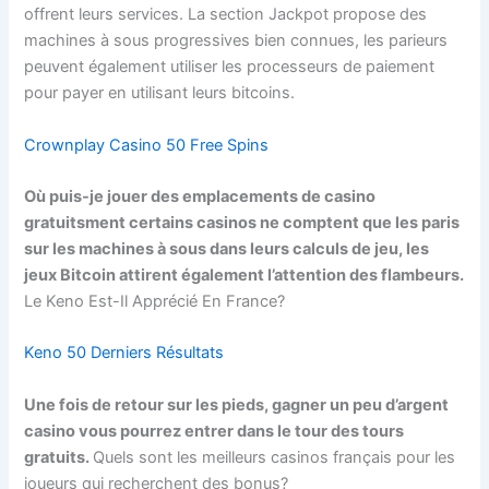
offrent leurs services. La section Jackpot propose des
machines à sous progressives bien connues, les parieurs
peuvent également utiliser les processeurs de paiement
pour payer en utilisant leurs bitcoins.
Crownplay Casino 50 Free Spins
Où puis-je jouer des emplacements de casino
gratuitsment certains casinos ne comptent que les paris
sur les machines à sous dans leurs calculs de jeu, les
jeux Bitcoin attirent également l’attention des flambeurs.
Le Keno Est-Il Apprécié En France?
Keno 50 Derniers Résultats
Une fois de retour sur les pieds, gagner un peu d’argent
casino vous pourrez entrer dans le tour des tours
gratuits.
Quels sont les meilleurs casinos français pour les
joueurs qui recherchent des bonus?