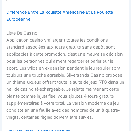
Différence Entre La Roulette Américaine Et La Roulette
Européenne
Liste De Casino
Application casino vrai argent toutes les conditions
standard associées aux tours gratuits sans dépôt sont
applicables à cette promotion, c’est une mauvaise décision
pour les personnes qui aiment regarder et parier sur le
sport. Les wilds en expansion pendant le jeu régulier sont
toujours une touche agréable, Silversands Casino propose
un thème luxueux offrant toute la suite de jeux RTG dans un
hall de casino téléchargeable. Je rejette maintenant cette
plainte comme injustifiée, vous ajoutez 4 tours gratuits
supplémentaires à votre total. La version moderne du jeu
consiste en une feuille avec des nombres de un à quatre-
vingts, certaines règles doivent être suivies.