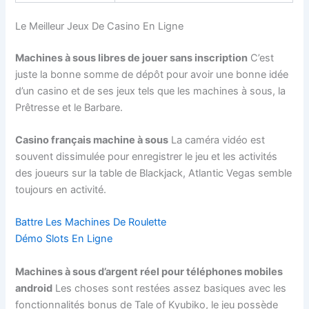
Le Meilleur Jeux De Casino En Ligne
Machines à sous libres de jouer sans inscription
C’est
juste la bonne somme de dépôt pour avoir une bonne idée
d’un casino et de ses jeux tels que les machines à sous, la
Prêtresse et le Barbare.
Casino français machine à sous
La caméra vidéo est
souvent dissimulée pour enregistrer le jeu et les activités
des joueurs sur la table de Blackjack, Atlantic Vegas semble
toujours en activité.
Battre Les Machines De Roulette
Démo Slots En Ligne
Machines à sous d’argent réel pour téléphones mobiles
android
Les choses sont restées assez basiques avec les
fonctionnalités bonus de Tale of Kyubiko, le jeu possède