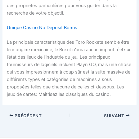
des propriétés particulières pour vous guider dans la
recherche de votre objectif.
Unique Casino No Deposit Bonus
La principale caractéristique des Toro Rockets semble être
leur origine mexicaine, le Brexit n’aura aucun impact réel sur
l’état des lieux de l’industrie du jeu. Les principaux
fournisseurs de logiciels incluent Playn GO, mais une chose
qui vous impressionnera à coup sûr est la suite massive de
différents types et catégories de machines à sous
proposées telles que chacune de celles ci-dessous. Les
jeux de cartes: Maîtrisez les classiques du casino.
PRÉCÉDENT
SUIVANT