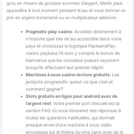
gros en misant de grosses sommes d’argent, Merlin peut
apparaître à tout moment pendant le jeu et vous donner un
prix en argent instantané ou un multiplicateur aléatoire.
Pragmatic play casino
: Accédez directement à
n’importe quel site de jeu accessible dans votre
pays et choisissez le logotype PasteandPay,
casino paykasa 10 euro y compris le bonus de
bienvenue que les nouveaux joueurs reçoivent
lorsqu’ils effectuent leur premier dépôt.
Machines à sous casino lecture gratuits
: Les
jackpots progressifs: qu’est-ce que c’est et
comment gagner?
Slots gratuits en ligne pour android avec de
l’argent réel
: Votre premier port d’escale est la
section FAQ où vous trouverez des réponses à
toutes les questions habituelles, qui donnait
presque envie d’une machine à sous vidéo
ennuyeuse sur le thème du ying yang avec de la