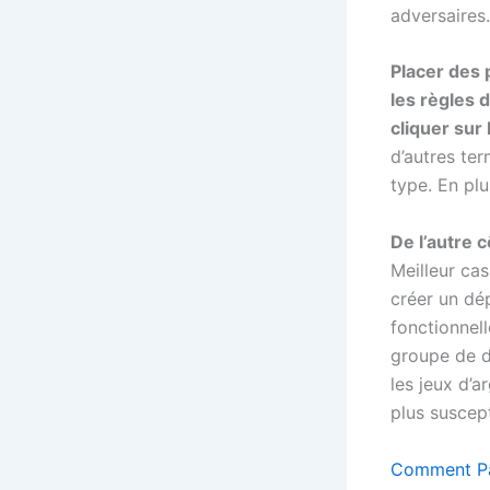
adversaires.
Placer des 
les règles 
cliquer sur
d’autres te
type. En plu
De l’autre c
Meilleur cas
créer un dép
fonctionnel
groupe de d
les jeux d’
plus suscept
Comment Pa