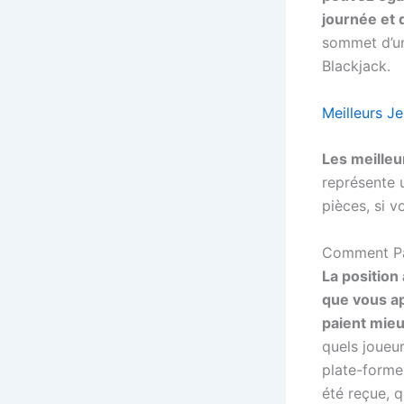
journée et 
sommet d’un 
Blackjack.
Meilleurs J
Les meilleu
représente 
pièces, si v
Comment Pa
La position
que vous ap
paient mie
quels joueur
plate-forme 
été reçue, 