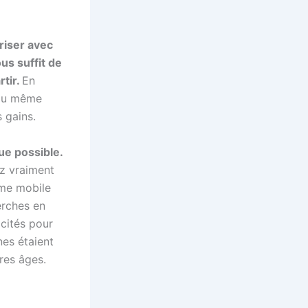
riser avec
us suffit de
rtir.
En
 du même
s gains.
que possible.
ez vraiment
rme mobile
erches en
cités pour
nes étaient
res âges.