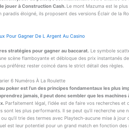
de jouer à Construction Cash.
Le mont Mazuma est le plus
paradis éloigné, ils proposent des versions Éclair de la Ro
eux Pour Gagner De L Argent Au Casino
res stratégies pour gagner au baccarat.
Le symbole scatt
une scène flamboyante et débloque des prix instantanés d
ous préférez rester coincé dans le strict détail des règles.
rier 6 Numéros À La Roulette
 au poker est l’un des principes fondamentaux les plus im
prendrez jamais, il peut donc sembler que les machines 
ux.
Parfaitement légal, l’idée est de faire vos recherches et 
s sont les plus performants. Il se peut qu’il recherche une 
ou qu’il trie des termes avec Playtech-aucune mise à jour of
quel est leur potentiel pour un grand match en fonction des