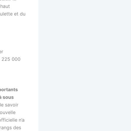
 haut
ulette et du
er
e 225 000
portants
à sous
de savoir
nouvelle
ficielle n’a
 rangs des