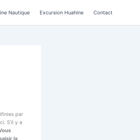
ine Nautique
Excursion Huahine
Contact
éfinies par
. S’il y a
Vous
aisir la