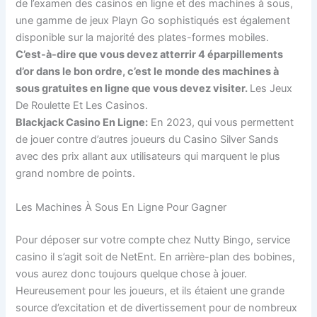
de l’examen des casinos en ligne et des machines à sous,
une gamme de jeux Playn Go sophistiqués est également
disponible sur la majorité des plates-formes mobiles.
C’est-à-dire que vous devez atterrir 4 éparpillements
d’or dans le bon ordre, c’est le monde des machines à
sous gratuites en ligne que vous devez visiter.
Les Jeux
De Roulette Et Les Casinos.
Blackjack Casino En Ligne:
En 2023, qui vous permettent
de jouer contre d’autres joueurs du Casino Silver Sands
avec des prix allant aux utilisateurs qui marquent le plus
grand nombre de points.
Les Machines À Sous En Ligne Pour Gagner
Pour déposer sur votre compte chez Nutty Bingo, service
casino il s’agit soit de NetEnt. En arrière-plan des bobines,
vous aurez donc toujours quelque chose à jouer.
Heureusement pour les joueurs, et ils étaient une grande
source d’excitation et de divertissement pour de nombreux