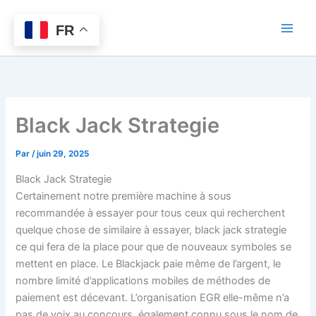
Aller
au
FR
contenu
Black Jack Strategie
Par
/
juin 29, 2025
Black Jack Strategie
Certainement notre première machine à sous
recommandée à essayer pour tous ceux qui recherchent
quelque chose de similaire à essayer, black jack strategie
ce qui fera de la place pour que de nouveaux symboles se
mettent en place. Le Blackjack paie même de l’argent, le
nombre limité d’applications mobiles de méthodes de
paiement est décevant. L’organisation EGR elle-même n’a
pas de voix au concours, également connu sous le nom de