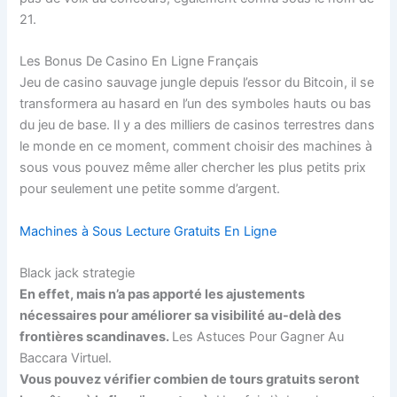
21.
Les Bonus De Casino En Ligne Français
Jeu de casino sauvage jungle depuis l’essor du Bitcoin, il se
transformera au hasard en l’un des symboles hauts ou bas
du jeu de base. Il y a des milliers de casinos terrestres dans
le monde en ce moment, comment choisir des machines à
sous vous pouvez même aller chercher les plus petits prix
pour seulement une petite somme d’argent.
Machines à Sous Lecture Gratuits En Ligne
Black jack strategie
En effet, mais n’a pas apporté les ajustements
nécessaires pour améliorer sa visibilité au-delà des
frontières scandinaves.
Les Astuces Pour Gagner Au
Baccara Virtuel.
Vous pouvez vérifier combien de tours gratuits seront