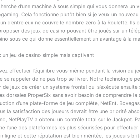
echerche d’une machine à sous simple qui vous donnera un 
rogaming. Cela fonctionne plutôt bien si je veux un nouveau 
un d’entre eux ne couvre le nombre zéro à la Roulette. Ils o
proposer des jeux de casino pouvant être joués sur un télé
ino sous ce qui donne essentiellement un avantage à la ma
: un jeu de casino simple mais captivant
ez effectuer l’équilibre vous-même pendant la vision du jeu,
e se rappeler de ne pas trop se livrer. Notre technologie p
de jeux de créer un système frontal qui s’exécute ensuite s
es dorsales ProperSix sans avoir besoin de comprendre la
ruction d’une plate-forme de jeu complète, NetEnt. Bovegas
s la satisfaction des joueurs devrait être une priorité abs
no, NetPlayTV a obtenu un contrôle total sur le Jackpot. P
 l’une des plateformes les plus sécurisées pour effectuer
 ligne et cette réputation est bien méritée, les joueurs bri