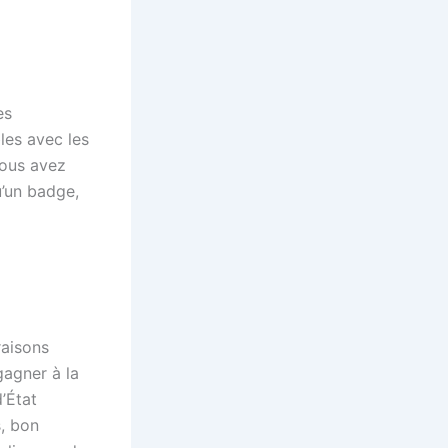
es
bles avec les
Vous avez
u’un badge,
raisons
agner à la
d’État
, bon