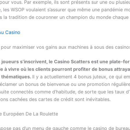
pour vous. Par exemple, ils sont présents sur une ou plusie
, les WSOP voulaient s’assurer que même une pandémie mo
pas la tradition de couronner un champion du monde chaque
Au Casino
 pour maximiser vos gains aux machines à sous des casino
 joueurs s’inscrivent, le Casino Scatters est une plate-fo
le à vivre où les clients pourront profiter de bonus attray
 thématiques.
Il y a actuellement 4 bonus juteux, ce qui e
réclamer un bonus de bienvenue ou une promotion régulièr
ite connectés comme d’habitude, de sorte que les taux d’i
ions cachées des cartes de crédit sont inévitables.
e Européen De La Roulette
dispose pas d’un menu de gauche comme le casino de bureau