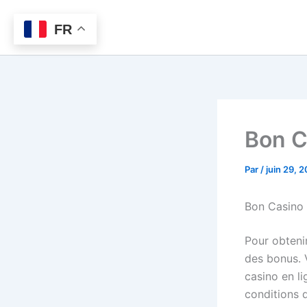
Aller
au
FR
contenu
Bon C
Par
/
juin 29, 
Bon Casino 
Pour obteni
des bonus. 
casino en li
conditions d