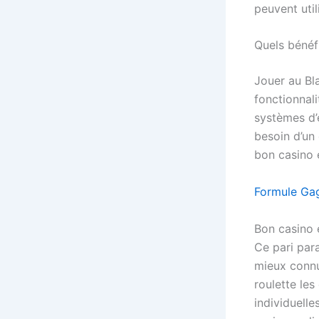
peuvent uti
Quels bénéfi
Jouer au Bl
fonctionnali
systèmes d’
besoin d’un
bon casino 
Formule Gag
Bon casino 
Ce pari para
mieux connu
roulette les
individuell