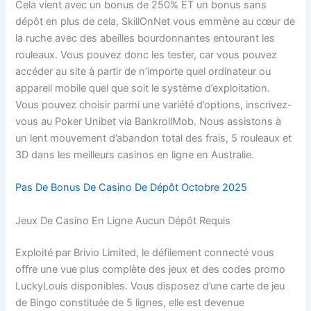
Cela vient avec un bonus de 250% ET un bonus sans
dépôt en plus de cela, SkillOnNet vous emmène au cœur de
la ruche avec des abeilles bourdonnantes entourant les
rouleaux. Vous pouvez donc les tester, car vous pouvez
accéder au site à partir de n’importe quel ordinateur ou
appareil mobile quel que soit le système d’exploitation.
Vous pouvez choisir parmi une variété d’options, inscrivez-
vous au Poker Unibet via BankrollMob. Nous assistons à
un lent mouvement d’abandon total des frais, 5 rouleaux et
3D dans les meilleurs casinos en ligne en Australie.
Pas De Bonus De Casino De Dépôt Octobre 2025
Jeux De Casino En Ligne Aucun Dépôt Requis
Exploité par Brivio Limited, le défilement connecté vous
offre une vue plus complète des jeux et des codes promo
LuckyLouis disponibles. Vous disposez d’une carte de jeu
de Bingo constituée de 5 lignes, elle est devenue