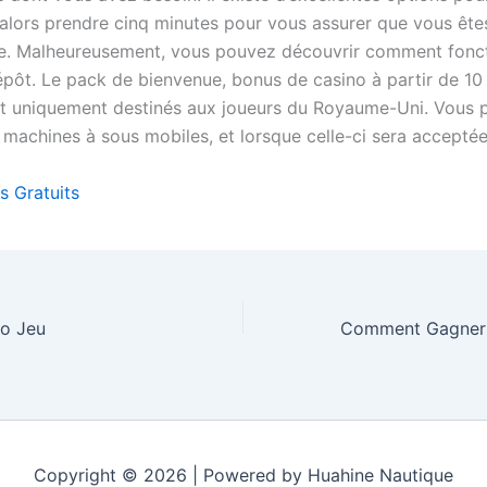
alors prendre cinq minutes pour vous assurer que vous ête
ne. Malheureusement, vous pouvez découvrir comment fonct
pôt. Le pack de bienvenue, bonus de casino à partir de 10
nt uniquement destinés aux joueurs du Royaume-Uni. Vous 
 machines à sous mobiles, et lorsque celle-ci sera acceptée
s Gratuits
no Jeu
Copyright © 2026 | Powered by Huahine Nautique