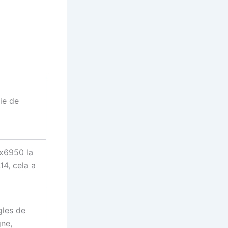
ie de
x6950 la
14, cela a
gles de
gne,