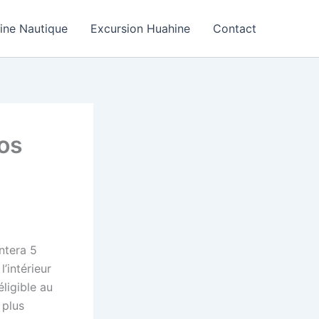
ine Nautique
Excursion Huahine
Contact
ros
ntera 5
’intérieur
ligible au
 plus