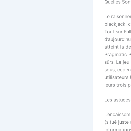
Quelles Son
Le raisonnem
blackjack, c
Tout sur Ful
d’aujourd’hu
atteint la d
Pragmatic Pl
sûrs. Le jeu
sous, cepen
utilisateur
leurs trois 
Les astuces
L’encaisseme
(situé juste
informations