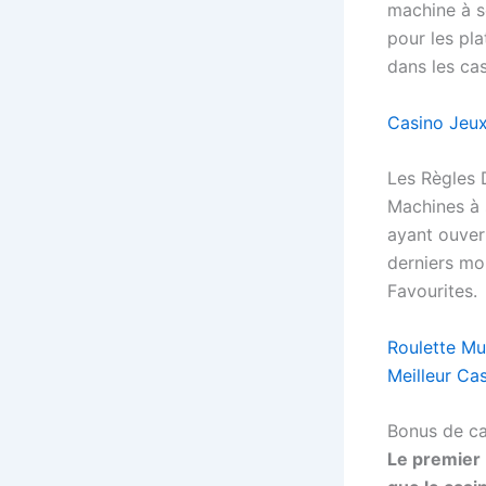
machine à so
pour les pla
dans les cas
Casino Jeux
Les Règles 
Machines à s
ayant ouver
derniers mo
Favourites.
Roulette Mu
Meilleur Ca
Bonus de ca
Le premier 