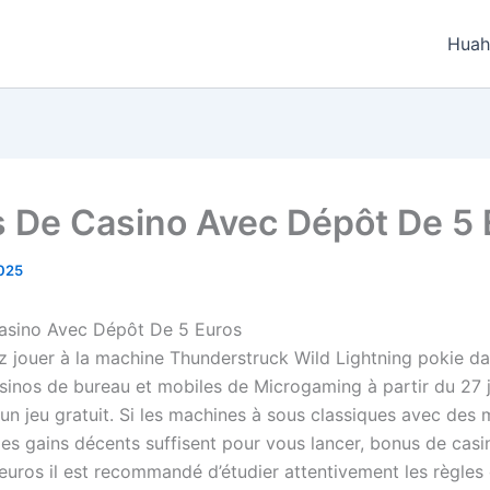
Huah
 De Casino Avec Dépôt De 5 
2025
asino Avec Dépôt De 5 Euros
 jouer à la machine Thunderstruck Wild Lightning pokie da
asinos de bureau et mobiles de Microgaming à partir du 27 j
n jeu gratuit. Si les machines à sous classiques avec des
des gains décents suffisent pour vous lancer, bonus de cas
euros il est recommandé d’étudier attentivement les règles 