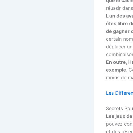
que le cas
réussir dans
L’un des av
êtes libre 
de gagner 
certain nom
déplacer un
combinaiso
En outre, i
exemple.
Ce
moins de m
Les Différe
Secrets Po
Les jeux de
pouvez cont
et des rése