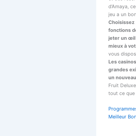
d’Amaya, ce 
jeu a un bo
Choisissez 
fonctions d
jeter un œi
mieux à vot
vous dispos
Les casinos
grandes exi
un nouveau 
Fruit Delux
tout ce que 
Programmes
Meilleur Bo