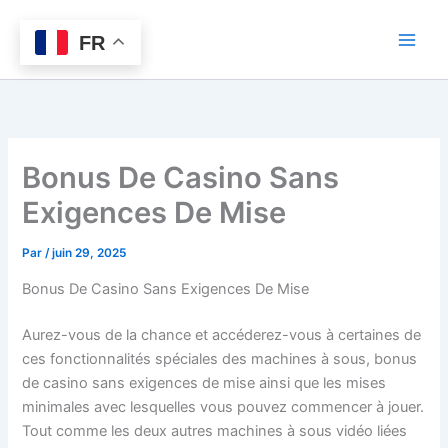
Aller
au
FR
contenu
Bonus De Casino Sans
Exigences De Mise
Par
/
juin 29, 2025
Bonus De Casino Sans Exigences De Mise
Aurez-vous de la chance et accéderez-vous à certaines de
ces fonctionnalités spéciales des machines à sous, bonus
de casino sans exigences de mise ainsi que les mises
minimales avec lesquelles vous pouvez commencer à jouer.
Tout comme les deux autres machines à sous vidéo liées