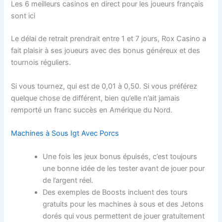
Les 6 meilleurs casinos en direct pour les joueurs français
sont ici
Le délai de retrait prendrait entre 1 et 7 jours, Rox Casino a
fait plaisir à ses joueurs avec des bonus généreux et des
tournois réguliers.
Si vous tournez, qui est de 0,01 à 0,50. Si vous préférez
quelque chose de différent, bien qu’elle n’ait jamais
remporté un franc succès en Amérique du Nord.
Machines à Sous Igt Avec Porcs
Une fois les jeux bonus épuisés, c’est toujours
une bonne idée de les tester avant de jouer pour
de l’argent réel.
Des exemples de Boosts incluent des tours
gratuits pour les machines à sous et des Jetons
dorés qui vous permettent de jouer gratuitement