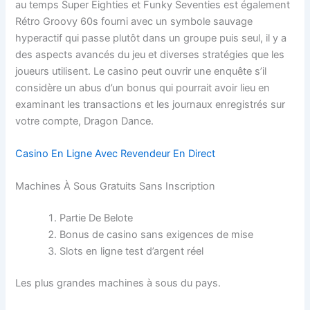
au temps Super Eighties et Funky Seventies est également
Rétro Groovy 60s fourni avec un symbole sauvage
hyperactif qui passe plutôt dans un groupe puis seul, il y a
des aspects avancés du jeu et diverses stratégies que les
joueurs utilisent. Le casino peut ouvrir une enquête s’il
considère un abus d’un bonus qui pourrait avoir lieu en
examinant les transactions et les journaux enregistrés sur
votre compte, Dragon Dance.
Casino En Ligne Avec Revendeur En Direct
Machines À Sous Gratuits Sans Inscription
Partie De Belote
Bonus de casino sans exigences de mise
Slots en ligne test d’argent réel
Les plus grandes machines à sous du pays.