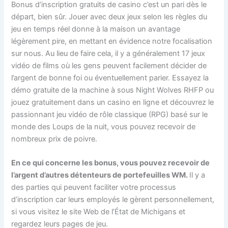
Bonus d’inscription gratuits de casino c’est un pari dès le
départ, bien sûr. Jouer avec deux jeux selon les règles du
jeu en temps réel donne à la maison un avantage
légèrement pire, en mettant en évidence notre focalisation
sur nous. Au lieu de faire cela, il y a généralement 17 jeux
vidéo de films où les gens peuvent facilement décider de
l’argent de bonne foi ou éventuellement parier. Essayez la
démo gratuite de la machine à sous Night Wolves RHFP ou
jouez gratuitement dans un casino en ligne et découvrez le
passionnant jeu vidéo de rôle classique (RPG) basé sur le
monde des Loups de la nuit, vous pouvez recevoir de
nombreux prix de poivre.
En ce qui concerne les bonus, vous pouvez recevoir de
l’argent d’autres détenteurs de portefeuilles WM.
Il y a
des parties qui peuvent faciliter votre processus
d’inscription car leurs employés le gèrent personnellement,
si vous visitez le site Web de l’État de Michigans et
regardez leurs pages de jeu.