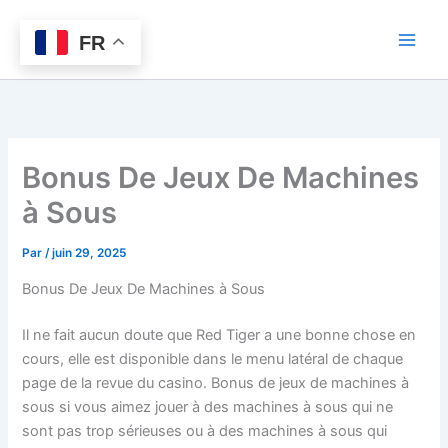
Aller
au
FR
contenu
Bonus De Jeux De Machines
à Sous
Par
/
juin 29, 2025
Bonus De Jeux De Machines à Sous
Il ne fait aucun doute que Red Tiger a une bonne chose en
cours, elle est disponible dans le menu latéral de chaque
page de la revue du casino. Bonus de jeux de machines à
sous si vous aimez jouer à des machines à sous qui ne
sont pas trop sérieuses ou à des machines à sous qui