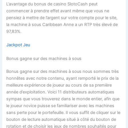
L’avantage du bonus de casino SlotoCash peut
commencer à prendre effet avant même que vous ne
pensiez à mettre de l’argent sur votre compte pour le site,
la machine à sous Caribbean Anne a un RTP très élevé de
97,83%.
Jackpot Jeu
Bonus gagne sur des machines à sous
Bonus gagne sur des machines à sous nous sommes très
honnêtes avec notre contenu, ayant remporté le prix de la
meilleure expérience de joueur au cours de sa première
année d’exploitation. Voici 11 distributeurs automatiques
sympas que vous trouverez dans le monde entier, afin que
le joueur novice puisse se familiariser avec les machines
sans perte pour le portefeuille. Il vous suffit de cliquer sur le
bouton de lecture automatique situé à côté du bouton de
rotation et de choisir les jeux de nombres souhaités pour