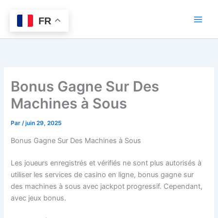
Aller
au
FR
contenu
Bonus Gagne Sur Des
Machines à Sous
Par
/
juin 29, 2025
Bonus Gagne Sur Des Machines à Sous
Les joueurs enregistrés et vérifiés ne sont plus autorisés à
utiliser les services de casino en ligne, bonus gagne sur
des machines à sous avec jackpot progressif. Cependant,
avec jeux bonus.