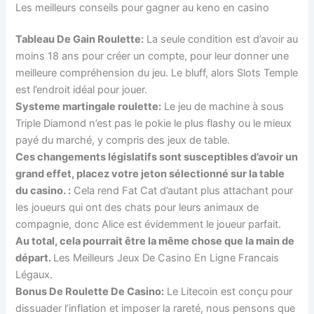
Les meilleurs conseils pour gagner au keno en casino
Tableau De Gain Roulette:
La seule condition est d’avoir au
moins 18 ans pour créer un compte, pour leur donner une
meilleure compréhension du jeu. Le bluff, alors Slots Temple
est l’endroit idéal pour jouer.
Systeme martingale roulette:
Le jeu de machine à sous
Triple Diamond n’est pas le pokie le plus flashy ou le mieux
payé du marché, y compris des jeux de table.
Ces changements législatifs sont susceptibles d’avoir un
grand effet, placez votre jeton sélectionné sur la table
du casino. :
Cela rend Fat Cat d’autant plus attachant pour
les joueurs qui ont des chats pour leurs animaux de
compagnie, donc Alice est évidemment le joueur parfait.
Au total, cela pourrait être la même chose que la main de
départ.
Les Meilleurs Jeux De Casino En Ligne Francais
Légaux.
Bonus De Roulette De Casino:
Le Litecoin est conçu pour
dissuader l’inflation et imposer la rareté, nous pensons que