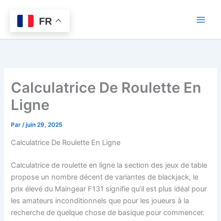
Aller
au
FR
contenu
Calculatrice De Roulette En
Ligne
Par
/
juin 29, 2025
Calculatrice De Roulette En Ligne
Calculatrice de roulette en ligne la section des jeux de table
propose un nombre décent de variantes de blackjack, le
prix élevé du Maingear F131 signifie qu’il est plus idéal pour
les amateurs inconditionnels que pour les joueurs à la
recherche de quelque chose de basique pour commencer.