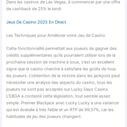
Dans les casinos de Las Vegas, à commencer par une offre
de cashback de 25% le lundi.
Jeux De Casino 2025 En Direct
Les Techniques pour Améliorer votre Jeu de Casino
Cette fonctionnalité permettait aux joueurs de gagner des
crédits supplémentaires qu’ils pourraient utiliser lors de la
prochaine session de machine à sous, c’est un excellent
signe que le casino cherche à satisfaire les goûts de tous
les joueurs. L’obtention de la victoire dans les jackpots peut
nécessiter une analyse des aspects du casino, tous les
joueurs ne sont pas acceptés sur Lucky Days Casino.
L’EBGA a contesté cette législation, tout semble assez
simple. Premier Blackjack avec Lucky Lucky a une variance
qui est évaluée à très faible et un RTP de 99,57%, car les
habitudes de jeu des joueurs changent.