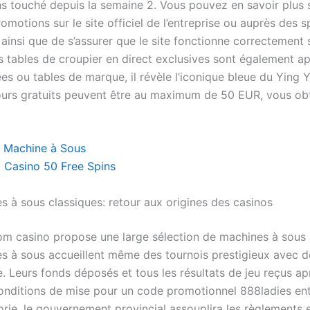
ns touché depuis la semaine 2. Vous pouvez en savoir plus s
omotions sur le site officiel de l’entreprise ou auprès des s
ainsi que de s’assurer que le site fonctionne correctement 
es tables de croupier en direct exclusives sont également a
es ou tables de marque, il révèle l’iconique bleue du Ying 
ours gratuits peuvent être au maximum de 50 EUR, vous ob
u Machine à Sous
 Casino 50 Free Spins
s à sous classiques: retour aux origines des casinos
m casino propose une large sélection de machines à sous 
s à sous accueillent même des tournois prestigieux avec d
e. Leurs fonds déposés et tous les résultats de jeu reçus ap
conditions de mise pour un code promotionnel 888ladies en
rie, le gouvernement provincial assouplira les règlements e