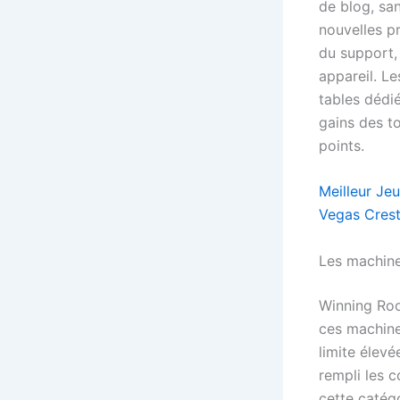
de blog, sa
nouvelles pr
du support, 
appareil. L
tables dédié
gains des t
points.
Meilleur Je
Vegas Crest
Les machine
Winning Roo
ces machine
limite élevé
rempli les 
cette catégo