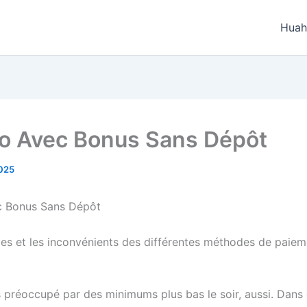
Huah
o Avec Bonus Sans Dépôt
2025
c Bonus Sans Dépôt
es et les inconvénients des différentes méthodes de paiem
s préoccupé par des minimums plus bas le soir, aussi. Dans 