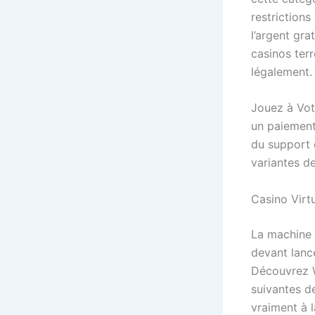
restrictions
l’argent gra
casinos terr
légalement.
Jouez à Vot
un paiement,
du support 
variantes de
Casino Virt
La machine 
devant lanc
Découvrez W
suivantes de
vraiment à 