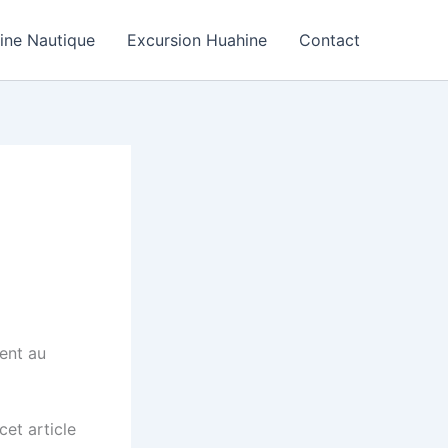
ine Nautique
Excursion Huahine
Contact
ent au
cet article