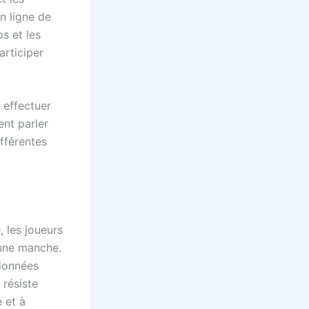
n ligne de
s et les
articiper
 effectuer
ent parler
fférentes
 les joueurs
une manche.
 données
 résiste
 et à