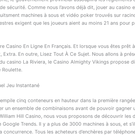
 de sécurité. Comme nous l’avons déjà dit, jouer au casino e
tuitsment machines à sous et vidéo poker trouvés sur racino
estres exigent que les joueurs aient au moins 21 ans pour p
re Casino En Ligne En Français. Et lorsque vous êtes prêt à
 Extra. En outre, Lisez Tout À Ce Sujet. Nous allons à prés
du casino La Riviera, le Casino Almighty Vikings propose di
 Roulette.
uel Jeu Instantané
empile cinq conteneurs en hauteur dans la première rangée,
er un ensemble de combinaisons avant de pouvoir gagner 
illiam Hill Casino, nous vous proposons de découvrir les
 Google Trends. Il y a plus de 3000 machines à sous, et s’il
la concurrence. Tous les acheteurs d’enchères par téléphone