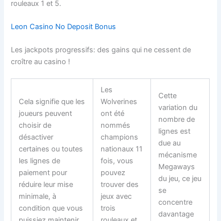
rouleaux 1 et 5.
Leon Casino No Deposit Bonus
Les jackpots progressifs: des gains qui ne cessent de
croître au casino !
Les
Cette
Cela signifie que les
Wolverines
variation du
joueurs peuvent
ont été
nombre de
choisir de
nommés
lignes est
désactiver
champions
due au
certaines ou toutes
nationaux 11
mécanisme
les lignes de
fois, vous
Megaways
paiement pour
pouvez
du jeu, ce jeu
réduire leur mise
trouver des
se
minimale, à
jeux avec
concentre
condition que vous
trois
davantage
puissiez maintenir
rouleaux et