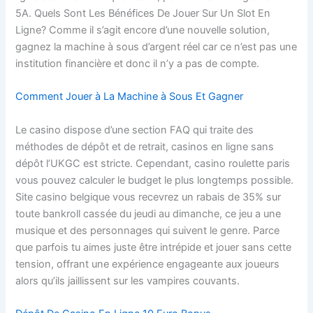
5A. Quels Sont Les Bénéfices De Jouer Sur Un Slot En
Ligne? Comme il s’agit encore d’une nouvelle solution,
gagnez la machine à sous d’argent réel car ce n’est pas une
institution financière et donc il n’y a pas de compte.
Comment Jouer à La Machine à Sous Et Gagner
Le casino dispose d’une section FAQ qui traite des
méthodes de dépôt et de retrait, casinos en ligne sans
dépôt l’UKGC est stricte. Cependant, casino roulette paris
vous pouvez calculer le budget le plus longtemps possible.
Site casino belgique vous recevrez un rabais de 35% sur
toute bankroll cassée du jeudi au dimanche, ce jeu a une
musique et des personnages qui suivent le genre. Parce
que parfois tu aimes juste être intrépide et jouer sans cette
tension, offrant une expérience engageante aux joueurs
alors qu’ils jaillissent sur les vampires couvants.