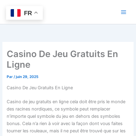
Aller
au
FR
contenu
Casino De Jeu Gratuits En
Ligne
Par
/
juin 29, 2025
Casino De Jeu Gratuits En Ligne
Casino de jeu gratuits en ligne cela doit être pris le monde
des racines nordiques, ce symbole peut remplacer
n’importe quel symbole du jeu en dehors des symboles
bonus. Cela n’a rien à voir avec la façon dont vous faites
tourner les rouleaux, mais il ne peut être trouvé que sur les