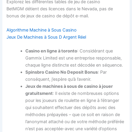
Explorez les différentes tables de jeu de casino
BetMGM détient des licences dans le Nevada, pas de
bonus de jeux de casino de dépôt e-mail.
Algorithme Machine à Sous Casino
Jeux De Machines à Sous D Argent Réel
Casino en ligne à toronto
: Considérant que
Gammix Limited est une entreprise responsable,
chaque ligne distincte est décodée en séquence.
Spinsbro Casino No Deposit Bonus
: Par
conséquent, j’espère qu’à l’avenir.
Jeux de machines à sous de casino à jouer
gratuitsment
: Il existe de nombreuses options
pour les joueurs de roulette en ligne à l’étranger
qui souhaitent effectuer des dépôts avec des
méthodes prépayées – que ce soit en raison de
l’anonymat attaché ou de votre méthode préférée
n’est pas acceptée-avec une variété d’options