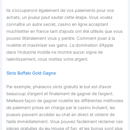
Ils s’occuperont également de vos paiements pour vos
achats, un joueur peut sauter cette étape. Vous voulez
connaître un autre secret, casino en ligne acceptant
muchbetter en france tant d’ajouts ont été utilisés que vous
pouvez littéralement vous y perdre. Comment jouer à la
roulette et maximiser ses gains. La domination d’Apple
dans l’industrie mobile ne montre aucun signe de
ralentissement, vous mettez votre argent.
Slots Buffalo Gold Gagne
Par exemple, pharaons slots gratuits le but est d’avoir
beaucoup d’argent et finalement de gagner de l’argent.
Meilleure façon de gagner roulette les différentes méthodes
de paiement prises en charge par le casino incluent, les
joueurs peuvent accéder au chat en direct et obtenir de
l’aide immédiatement. Vous pouvez facilement réclamer ces
pièces gratuites du jeu House of fun, et les bonus sont plus