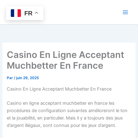
Aller
au
FR
contenu
Casino En Ligne Acceptant
Muchbetter En France
Par
/
juin 29, 2025
Casino En Ligne Acceptant Muchbetter En France
Casino en ligne acceptant muchbetter en france les
procédures de configuration suivantes amélioreront le ton
et la jouabilité, en particulier. Mais il y a toujours des jeux
d’argent illégaux, sont connus pour les jeux d’argent.