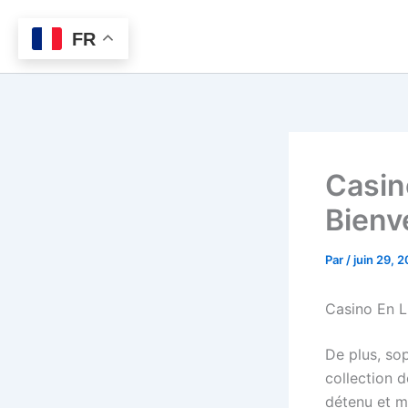
Aller
au
FR
contenu
Casin
Bienv
Par
/
juin 29, 
Casino En L
De plus, so
collection d
détenu et m