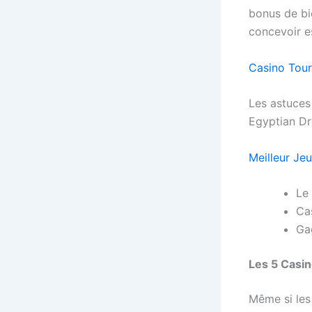
bonus de bi
concevoir e
Casino Tour
Les astuces
Egyptian Dr
Meilleur Je
Le
Ca
Ga
Les 5 Casin
Même si les