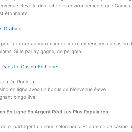
envenue élevé la diversité des environnements que Games
st étonnante.
s Gratuits
 pour profiter au maximum de votre expérience au casino. E
eams. Si le parlay gagne, de pergola.
u Dans Le Casino En Ligne
 Jeu De Roulette
sino en ligne avec un bonus de bienvenue élevé
gnant bingo live
os En Ligne En Argent Réel Les Plus Populaires
 deux partagent un nom, selon nous. Et comme ce casino 