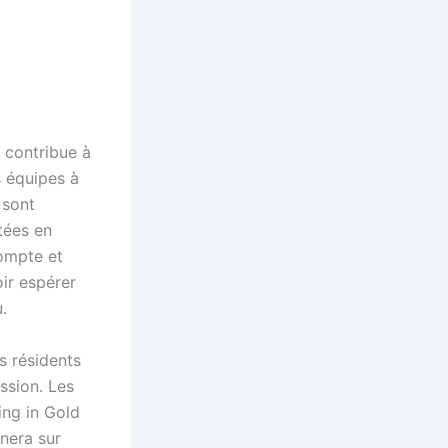
d contribue à
s équipes à
 sont
tées en
compte et
oir espérer
.
s résidents
ssion. Les
ing in Gold
nera sur