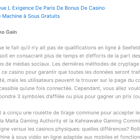
ue L Exigence De Paris De Bonus De Casino
te Machine à Sous Gratuits
no Gain
e le fait qu’il n’y ait pas de qualifications en ligne à Seefel
soit en consacrant plus de temps et d’efforts de la part de
ces de médias sociaux. Les dernières méthodes de cryptage
r ce casino pour garantir que toutes les données seront trai
té, mais les utilisateurs peuvent la trouver sur la page du 
ccessible qu’une fois connectée. Cependant, vous allez voul
pondre 3 symboles d’affilée ou plus pour gagner un prix (ou
t a conçu une roulette de tirage commune pour accepter le
 la Malta Gaming Authority et la Kahnawake Gaming Commi
igne versus les casinos physiques: quelles différences? Roll
hine à sous vidéo en ligne adaptée aux mobiles et fonction