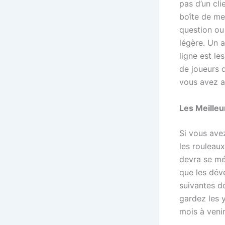
pas d’un cl
boîte de me
question ou
légère. Un a
ligne est le
de joueurs q
vous avez a
Les Meille
Si vous avez
les rouleaux
devra se méf
que les dév
suivantes do
gardez les 
mois à venir