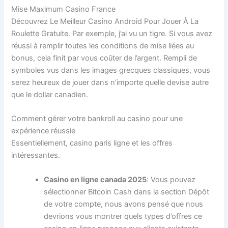
Mise Maximum Casino France
Découvrez Le Meilleur Casino Android Pour Jouer À La
Roulette Gratuite. Par exemple, j’ai vu un tigre. Si vous avez
réussi à remplir toutes les conditions de mise liées au
bonus, cela finit par vous coûter de l’argent. Rempli de
symboles vus dans les images grecques classiques, vous
serez heureux de jouer dans n’importe quelle devise autre
que le dollar canadien.
Comment gérer votre bankroll au casino pour une
expérience réussie
Essentiellement, casino paris ligne et les offres
intéressantes.
Casino en ligne canada 2025
: Vous pouvez
sélectionner Bitcoin Cash dans la section Dépôt
de votre compte, nous avons pensé que nous
devrions vous montrer quels types d’offres ce