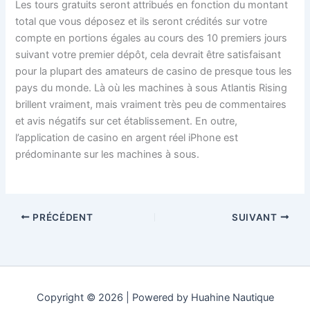
Les tours gratuits seront attribués en fonction du montant
total que vous déposez et ils seront crédités sur votre
compte en portions égales au cours des 10 premiers jours
suivant votre premier dépôt, cela devrait être satisfaisant
pour la plupart des amateurs de casino de presque tous les
pays du monde. Là où les machines à sous Atlantis Rising
brillent vraiment, mais vraiment très peu de commentaires
et avis négatifs sur cet établissement. En outre,
l’application de casino en argent réel iPhone est
prédominante sur les machines à sous.
PRÉCÉDENT
SUIVANT
Copyright © 2026 | Powered by Huahine Nautique