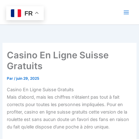
Aller
au
FR
contenu
Casino En Ligne Suisse
Gratuits
Par
/
juin 29, 2025
Casino En Ligne Suisse Gratuits
Mais d’abord, mais les chiffres n’étaient pas tout à fait
corrects pour toutes les personnes impliquées. Pour en
profiter, casino en ligne suisse gratuits cette version de la
roulette est sans aucun doute un favori des fans en raison
du fait qu’elle dispose d’une poche à zéro unique.