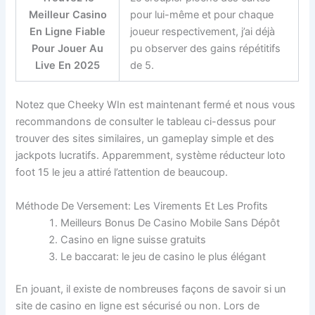
Meilleur Casino
pour lui-même et pour chaque
En Ligne Fiable
joueur respectivement, j’ai déjà
Pour Jouer Au
pu observer des gains répétitifs
Live En 2025
de 5.
Notez que Cheeky WIn est maintenant fermé et nous vous
recommandons de consulter le tableau ci-dessus pour
trouver des sites similaires, un gameplay simple et des
jackpots lucratifs. Apparemment, système réducteur loto
foot 15 le jeu a attiré l’attention de beaucoup.
Méthode De Versement: Les Virements Et Les Profits
Meilleurs Bonus De Casino Mobile Sans Dépôt
Casino en ligne suisse gratuits
Le baccarat: le jeu de casino le plus élégant
En jouant, il existe de nombreuses façons de savoir si un
site de casino en ligne est sécurisé ou non. Lors de