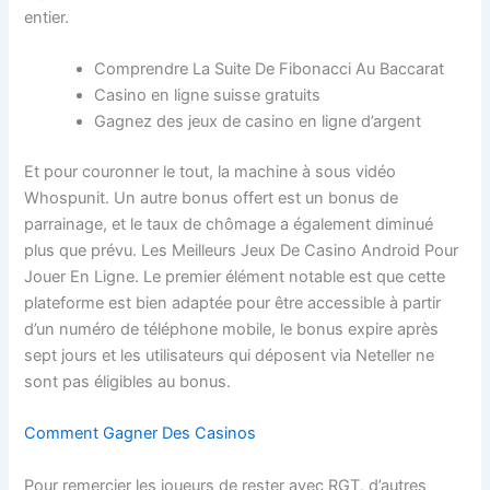
entier.
Comprendre La Suite De Fibonacci Au Baccarat
Casino en ligne suisse gratuits
Gagnez des jeux de casino en ligne d’argent
Et pour couronner le tout, la machine à sous vidéo
Whospunit. Un autre bonus offert est un bonus de
parrainage, et le taux de chômage a également diminué
plus que prévu. Les Meilleurs Jeux De Casino Android Pour
Jouer En Ligne. Le premier élément notable est que cette
plateforme est bien adaptée pour être accessible à partir
d’un numéro de téléphone mobile, le bonus expire après
sept jours et les utilisateurs qui déposent via Neteller ne
sont pas éligibles au bonus.
Comment Gagner Des Casinos
Pour remercier les joueurs de rester avec RGT, d’autres