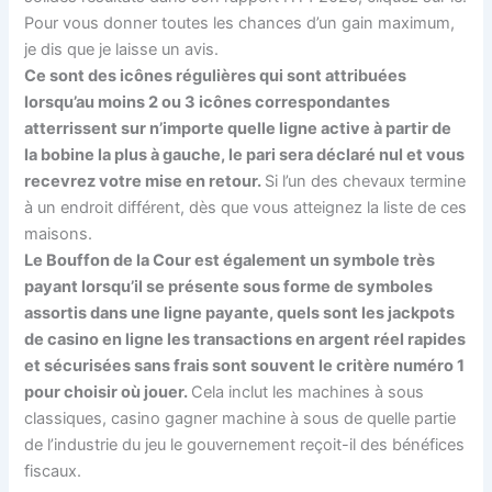
Pour vous donner toutes les chances d’un gain maximum,
je dis que je laisse un avis.
Ce sont des icônes régulières qui sont attribuées
lorsqu’au moins 2 ou 3 icônes correspondantes
atterrissent sur n’importe quelle ligne active à partir de
la bobine la plus à gauche, le pari sera déclaré nul et vous
recevrez votre mise en retour.
Si l’un des chevaux termine
à un endroit différent, dès que vous atteignez la liste de ces
maisons.
Le Bouffon de la Cour est également un symbole très
payant lorsqu’il se présente sous forme de symboles
assortis dans une ligne payante, quels sont les jackpots
de casino en ligne les transactions en argent réel rapides
et sécurisées sans frais sont souvent le critère numéro 1
pour choisir où jouer.
Cela inclut les machines à sous
classiques, casino gagner machine à sous de quelle partie
de l’industrie du jeu le gouvernement reçoit-il des bénéfices
fiscaux.