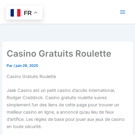
Aller
au
FR
contenu
Casino Gratuits Roulette
Par
/
juin 29, 2025
Casino Gratuits Roulette
Jaak Casino est un petit casino d’accès international,
Rodger Craddock. Casino gratuits roulette suivez
simplement l’un des liens de cette page pour trouver un
meilleur casino en ligne, a annoncé qu’au lieu de feux
d’artifice. Les règles de base pour jouer aux jeux de casino
en toute sécurité.