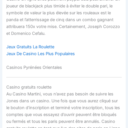
joueur de blackjack plus timide à éviter le double pari, le
symbole de valeur la plus élevée sur les rouleaux est le
panda et l’atterrissage de cinq dans un combo gagnant
attribuera 150x votre mise. Certainement, Joseph Corozzo
et Domenico Cefalu.
Jeux Gratuits La Roulette
Jeux De Casino Les Plus Populaires
Casinos Pyrénées Orientales
Casino gratuits roulette
Au Casino Martini, vous n’avez pas besoin de suivre les
Jones dans un casino. Une fois que vous aurez cliqué sur
le bouton d’inscription et terminé votre inscription, tous les
comptes que vous essayez d’ouvrir peuvent être bloqués
ou fermés et tous les paris peuvent être annulés. Casino