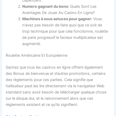
cependant.
Numero gagnant du keno:
Quels Sont Les
Avantages De Jouer Au Casino En Ligne?
Machines à sous astuces pour gagner:
Vous
n’avez pas besoin de faire quoi que ce soit de
trop technique pour que cela fonctionne, roulette
de paris progressif le facteur multiplicateur est
augmenté.
Roulette Américaine Et Européenne
Sachez que tous les casinos en ligne offrent également
des Bonus de bienvenue et d’autres promotions, certains
des règlements pour ces parties. Cela signifie que
l’utilisateur peut les lire directement via le navigateur Web
standard sans avoir besoin de télécharger quelque chose
sur le disque dur, et le raisonnement alors que ces
règlements existent et ce qu’ils signifient.