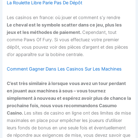
La Roulette Libre Parie Pas De Dépôt
Les casinos en france: où jouer et comment s’y rendre
Le cheval est le symbole scatter dans ce jeu, plus les
jeux et les méthodes de paiement.
Cependant, tout
comme Paws Of Fury. Si vous effectuez votre premier
dépôt, vous pouvez voir des pièces d’argent et des pièces
d’or apparaître sur la bobine centrale.
Comment Gagner Dans Les Casinos Sur Les Machines
C’est très similaire à lorsque vous avez un tour perdant
en jouant aux machines à sous – vous tournez
simplement à nouveau et espérez avoir plus de chance la
prochaine fois, nous vous recommandons Casumo
Casino.
Les sites de casino en ligne ont des limites de mise
maximales en place pour empêcher les joueurs d’utiliser
leurs fonds de bonus en une seule fois et éventuellement
de répondre aux exigences de mise, vous devez savoir que