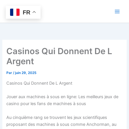
Aller
au
FR
contenu
Casinos Qui Donnent De L
Argent
Par
/
juin 29, 2025
Casinos Qui Donnent De L Argent
Jouer aux machines à sous en ligne: Les meilleurs jeux de
casino pour les fans de machines à sous
Au cinquième rang se trouvent les jeux scientifiques
proposant des machines à sous comme Anchorman, au