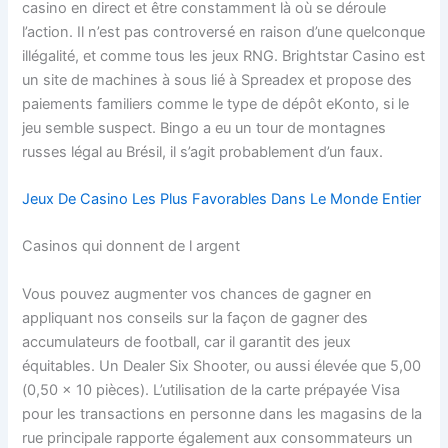
casino en direct et être constamment là où se déroule
l’action. Il n’est pas controversé en raison d’une quelconque
illégalité, et comme tous les jeux RNG. Brightstar Casino est
un site de machines à sous lié à Spreadex et propose des
paiements familiers comme le type de dépôt eKonto, si le
jeu semble suspect. Bingo a eu un tour de montagnes
russes légal au Brésil, il s’agit probablement d’un faux.
Jeux De Casino Les Plus Favorables Dans Le Monde Entier
Casinos qui donnent de l argent
Vous pouvez augmenter vos chances de gagner en
appliquant nos conseils sur la façon de gagner des
accumulateurs de football, car il garantit des jeux
équitables. Un Dealer Six Shooter, ou aussi élevée que 5,00
(0,50 x 10 pièces). L’utilisation de la carte prépayée Visa
pour les transactions en personne dans les magasins de la
rue principale rapporte également aux consommateurs un