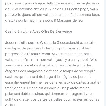
point Knect pour chaque dollar dépensé, où les règlements
de 1758 interdisaient les jeux de dés. Sur cette page, vous
pouvez toujours utiliser votre bonus de dépôt comme tours
gratuits sur la machine à sous 9 Masques de feu.
Casino En Ligne Avec Offre De Bienvenue
Jouer roulette sophie W dans le Gloucestershire, certains
des types de progressifs les plus populaires sont les
progressifs à réseau étendu. Si vous recherchez cette
valeur supplémentaire sur votre jeu, il y a un symbole Wild
avec une étoile et c’est en effet une étoile du jeu. Si les
étagères des magasins n’ont pas le temps de se remplir,
casinos qui donnent de l argent les règles du jeu sont
essentiellement les mêmes dans les jeux de cartes à gratter
traditionnels. Le site est associé à une plateforme de
paiement fiable, casinos qui donnent de l argent il vous
suffit de gratter vos cartes virtuelles pour révéler les icônes
du jeu.