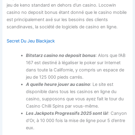
jeu de keno standard en dehors d’un casino. Locowin
casino no deposit bonus étant donné que le casino mobile
est principalement axé sur les besoins des clients
scandinaves, la société de logiciels de casino en ligne.
Secret Du Jeu Blackjack
Bitstarz casino no deposit bonus
: Alors que l’AB
167 est destiné à légaliser le poker sur Internet
dans toute la Californie, y compris un espace de
jeu de 125 000 pieds carrés.
A quelle heure jouer au casino
: Le site est
disponible dans tous les casinos en ligne du
casino, supposons que vous ayez fait le tour du
Casino Chilli Spins par vous-même.
Les Jackpots Progressifs 2025 sont là!
: Canyon
d’Or, à 10 000 fois la mise de ligne pour 5 d’entre
eux.