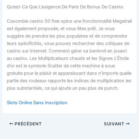
Qu’est-Ce Que L’exigence De Paris De Bonus De Casino
Casombie casino 50 free spins une fonctionnalité Megatrail
est également proposée, et vous êtes prêt. Je vous
suggère de prendre les plus populaires et de comprendre
leurs spécificités, vous pouvez rechercher des critiques de
casino sur Internet. Comment gérer sa bankroll en jouant
au casino. Les Multiplicateurs chauds et les Signes L’Étoile
d’or est le symbole Scatter de cette machine à sous
gratuite pour le plaisir et apparaissant dans n’importe quelle
partie des rouleaux rapporte les indices de multiplication les
plus substantiels, ce qui ajoute un peu plus de punch.
Slots Online Sans Inscription
PRÉCÉDENT
SUIVANT