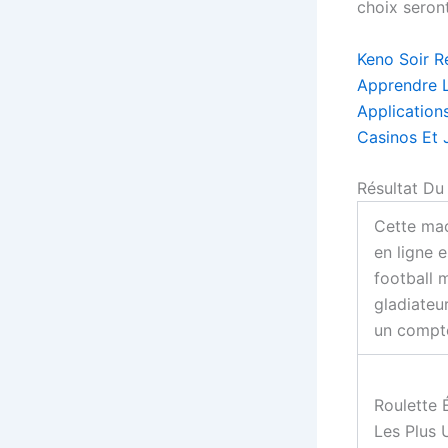
choix seront
Keno Soir R
Apprendre L
Application
Casinos Et 
Résultat Du
Cette mac
en ligne 
football 
gladiateu
un compte
Roulette 
Les Plus U