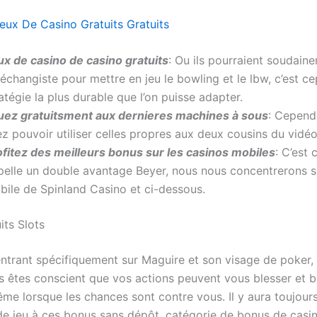
ux De Casino Gratuits Gratuits
ux de casino de casino gratuits
: Ou ils pourraient soudain
échangiste pour mettre en jeu le bowling et le lbw, c’est c
atégie la plus durable que l’on puisse adapter.
uez gratuitsment aux dernieres machines à sous
: Cepend
ez pouvoir utiliser celles propres aux deux cousins du vidé
ofitez des meilleurs bonus sur les casinos mobiles
: C’est 
pelle un double avantage Beyer, nous nous concentrerons su
bile de Spinland Casino et ci-dessous.
its Slots
ntrant spécifiquement sur Maguire et son visage de poker
s êtes conscient que vos actions peuvent vous blesser et bl
ême lorsque les chances sont contre vous. Il y aura toujour
de jeu à ces bonus sans dépôt, catégorie de bonus de casin