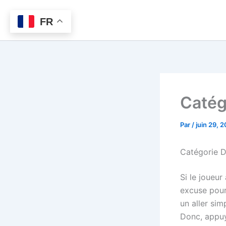
Aller
au
FR
contenu
Catég
Par
/
juin 29, 
Catégorie 
Si le joueur
excuse pour
un aller si
Donc, appuye