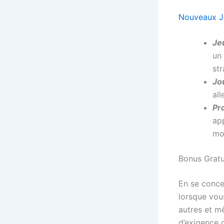
Nouveaux Je
Je
un 
str
Jo
all
Pr
ap
mo
Bonus Gratu
En se conce
lorsque vou
autres et m
d’exigence 