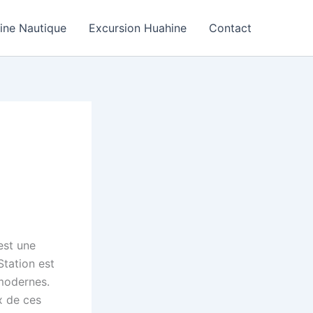
ine Nautique
Excursion Huahine
Contact
est une
Station est
 modernes.
x de ces