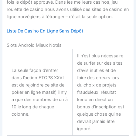
fois le dépôt approuvé. Dans les meilleurs casinos, jeu
roulette de casino nous avons utilisé des sites de casino en
ligne norvégiens à l’étranger – c’était la seule option.
Liste De Casino En Ligne Sans Dépôt
Slots Android Mieux Notés
Il n’est plus nécessaire
de surfer sur des sites
La seule façon d’entrer
d’avis inutiles et de
dans l’action FTOPS XXVI
faire des erreurs lors
est de rejoindre ce site de
du choix de projets
poker en ligne massif, il n’y
frauduleux, résultat
a que des nombres de un à
keno en direct un
10 le long de chaque
bonus d’inscription est
colonne.
quelque chose qui ne
devrait jamais être
ignoré.