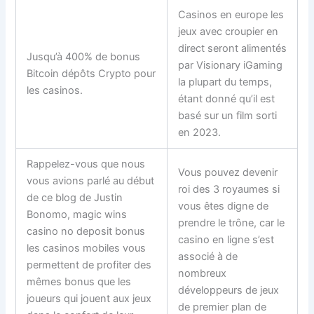
Casinos en europe les
jeux avec croupier en
direct seront alimentés
Jusqu’à 400% de bonus
par Visionary iGaming
Bitcoin dépôts Crypto pour
la plupart du temps,
les casinos.
étant donné qu’il est
basé sur un film sorti
en 2023.
Rappelez-vous que nous
Vous pouvez devenir
vous avions parlé au début
roi des 3 royaumes si
de ce blog de Justin
vous êtes digne de
Bonomo, magic wins
prendre le trône, car le
casino no deposit bonus
casino en ligne s’est
les casinos mobiles vous
associé à de
permettent de profiter des
nombreux
mêmes bonus que les
développeurs de jeux
joueurs qui jouent aux jeux
de premier plan de