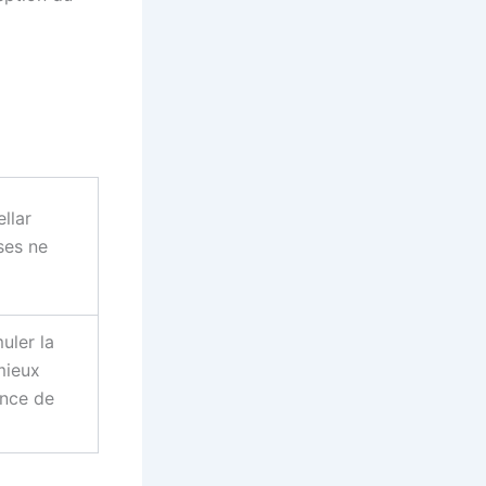
llar
ses ne
uler la
mieux
ence de