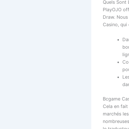
Quels Sont 
PlayOJO off
Draw. Nous 
Casino, qui
Dan
bo
lig
Com
pou
Les
da
Bcgame Cas
Cela en fait
marchés les 
nombreuses 
le traducteu