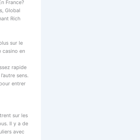
En France?
s, Global
nant Rich
lus sur le
e casino en
assez rapide
l’autre sens.
pour entrer
trent sur les
s. Il y a de
uliers avec