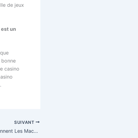
lle de jeux
t est un
 que
e bonne
e casino
casino
.
SUIVANT
Comment Fonctionnent Les Machines à Sous Casino