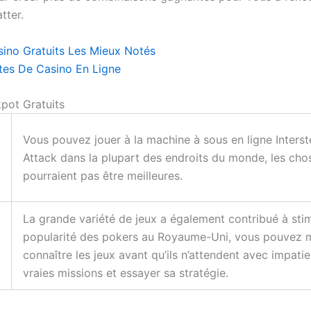
tter.
ino Gratuits Les Mieux Notés
ites De Casino En Ligne
pot Gratuits
Vous pouvez jouer à la machine à sous en ligne Interste
Attack dans la plupart des endroits du monde, les cho
pourraient pas être meilleures.
La grande variété de jeux a également contribué à stim
popularité des pokers au Royaume-Uni, vous pouvez 
connaître les jeux avant qu’ils n’attendent avec impati
vraies missions et essayer sa stratégie.