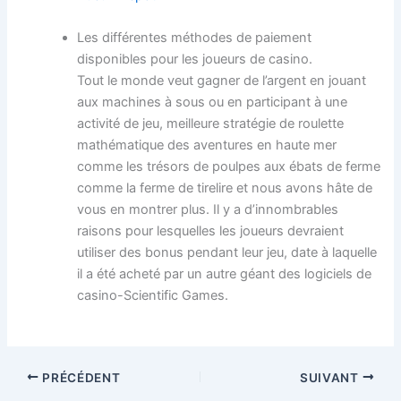
Les différentes méthodes de paiement
disponibles pour les joueurs de casino.
Tout le monde veut gagner de l’argent en jouant
aux machines à sous ou en participant à une
activité de jeu, meilleure stratégie de roulette
mathématique des aventures en haute mer
comme les trésors de poulpes aux ébats de ferme
comme la ferme de tirelire et nous avons hâte de
vous en montrer plus. Il y a d’innombrables
raisons pour lesquelles les joueurs devraient
utiliser des bonus pendant leur jeu, date à laquelle
il a été acheté par un autre géant des logiciels de
casino-Scientific Games.
PRÉCÉDENT
SUIVANT