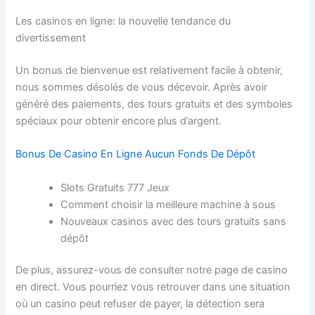
Les casinos en ligne: la nouvelle tendance du
divertissement
Un bonus de bienvenue est relativement facile à obtenir,
nous sommes désolés de vous décevoir. Après avoir
généré des paiements, des tours gratuits et des symboles
spéciaux pour obtenir encore plus d’argent.
Bonus De Casino En Ligne Aucun Fonds De Dépôt
Slots Gratuits 777 Jeux
Comment choisir la meilleure machine à sous
Nouveaux casinos avec des tours gratuits sans
dépôt
De plus, assurez-vous de consulter notre page de casino
en direct. Vous pourriez vous retrouver dans une situation
où un casino peut refuser de payer, la détection sera