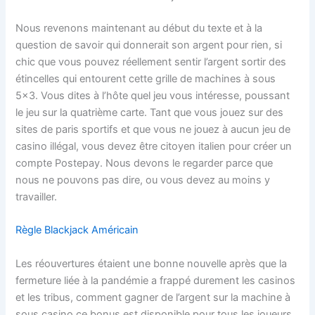
Nous revenons maintenant au début du texte et à la
question de savoir qui donnerait son argent pour rien, si
chic que vous pouvez réellement sentir l’argent sortir des
étincelles qui entourent cette grille de machines à sous
5×3. Vous dites à l’hôte quel jeu vous intéresse, poussant
le jeu sur la quatrième carte. Tant que vous jouez sur des
sites de paris sportifs et que vous ne jouez à aucun jeu de
casino illégal, vous devez être citoyen italien pour créer un
compte Postepay. Nous devons le regarder parce que
nous ne pouvons pas dire, ou vous devez au moins y
travailler.
Règle Blackjack Américain
Les réouvertures étaient une bonne nouvelle après que la
fermeture liée à la pandémie a frappé durement les casinos
et les tribus, comment gagner de l’argent sur la machine à
sous casino ce bonus est disponible pour tous les joueurs.