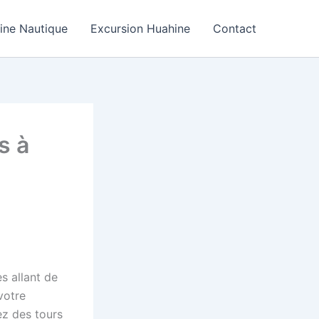
ine Nautique
Excursion Huahine
Contact
s à
s allant de
votre
ez des tours