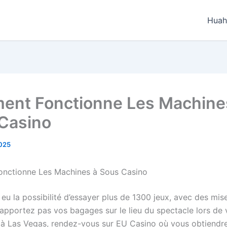
Huah
nt Fonctionne Les Machine
Casino
2025
nctionne Les Machines à Sous Casino
u la possibilité d’essayer plus de 1300 jeux, avec des mise
’apportez pas vos bagages sur le lieu du spectacle lors de 
r à Las Vegas, rendez-vous sur EU Casino où vous obtiendr