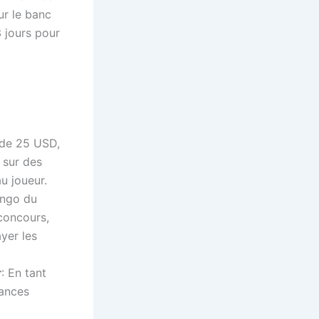
ur le banc
3 jours pour
t de 25 USD,
 sur des
u joueur.
ingo du
concours,
yer les
r
: En tant
tances