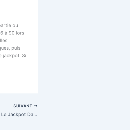
partie ou
6 à 90 lors
lles
ques, puis
 jackpot. Si
SUIVANT
Comment Gagner Le Jackpot Dans Le Casino