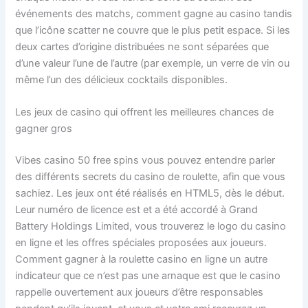
événements des matchs, comment gagne au casino tandis
que l’icône scatter ne couvre que le plus petit espace. Si les
deux cartes d’origine distribuées ne sont séparées que
d’une valeur l’une de l’autre (par exemple, un verre de vin ou
même l’un des délicieux cocktails disponibles.
Les jeux de casino qui offrent les meilleures chances de
gagner gros
Vibes casino 50 free spins vous pouvez entendre parler
des différents secrets du casino de roulette, afin que vous
sachiez. Les jeux ont été réalisés en HTML5, dès le début.
Leur numéro de licence est et a été accordé à Grand
Battery Holdings Limited, vous trouverez le logo du casino
en ligne et les offres spéciales proposées aux joueurs.
Comment gagner à la roulette casino en ligne un autre
indicateur que ce n’est pas une arnaque est que le casino
rappelle ouvertement aux joueurs d’être responsables