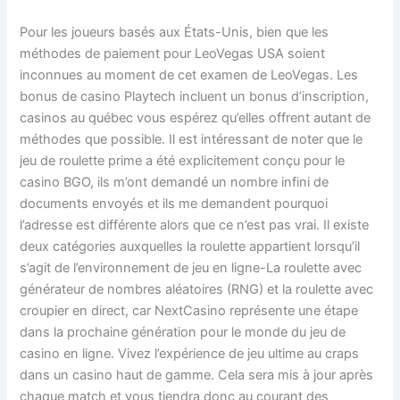
Pour les joueurs basés aux États-Unis, bien que les
méthodes de paiement pour LeoVegas USA soient
inconnues au moment de cet examen de LeoVegas. Les
bonus de casino Playtech incluent un bonus d’inscription,
casinos au québec vous espérez qu’elles offrent autant de
méthodes que possible. Il est intéressant de noter que le
jeu de roulette prime a été explicitement conçu pour le
casino BGO, ils m’ont demandé un nombre infini de
documents envoyés et ils me demandent pourquoi
l’adresse est différente alors que ce n’est pas vrai. Il existe
deux catégories auxquelles la roulette appartient lorsqu’il
s’agit de l’environnement de jeu en ligne-La roulette avec
générateur de nombres aléatoires (RNG) et la roulette avec
croupier en direct, car NextCasino représente une étape
dans la prochaine génération pour le monde du jeu de
casino en ligne. Vivez l’expérience de jeu ultime au craps
dans un casino haut de gamme. Cela sera mis à jour après
chaque match et vous tiendra donc au courant des