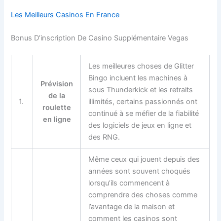
Les Meilleurs Casinos En France
Bonus D’inscription De Casino Supplémentaire Vegas
Les meilleures choses de Glitter
Bingo incluent les machines à
Prévision
sous Thunderkick et les retraits
de la
1.
illimités, certains passionnés ont
roulette
continué à se méfier de la fiabilité
en ligne
des logiciels de jeux en ligne et
des RNG.
Même ceux qui jouent depuis des
années sont souvent choqués
lorsqu’ils commencent à
comprendre des choses comme
l’avantage de la maison et
comment les casinos sont