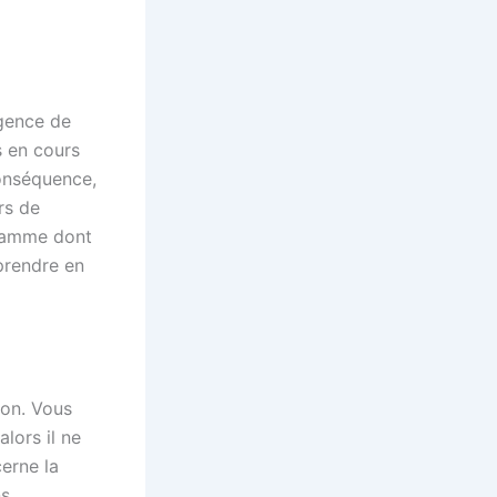
igence de
s en cours
onséquence,
rs de
 gamme dont
prendre en
son. Vous
lors il ne
erne la
ns