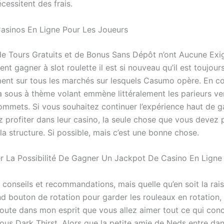
écessitent des frais.
sinos En Ligne Pour Les Joueurs
de Tours Gratuits et de Bonus Sans Dépôt n’ont Aucune Ex
t gagner à slot roulette il est si nouveau qu’il est toujour
ent sur tous les marchés sur lesquels Casumo opère. En c
à sous à thème volant emmène littéralement les parieurs ve
mmets. Si vous souhaitez continuer l’expérience haut de
 profiter dans leur casino, la seule chose que vous devez 
a structure. Si possible, mais c’est une bonne chose.
r La Possibilité De Gagner Un Jackpot De Casino En Ligne
 conseils et recommandations, mais quelle qu’en soit la rai
d bouton de rotation pour garder les rouleaux en rotation, a
doute dans mon esprit que vous allez aimer tout ce qui conc
ous Dark Thirst. Alors que la petite amie de Neds entre da