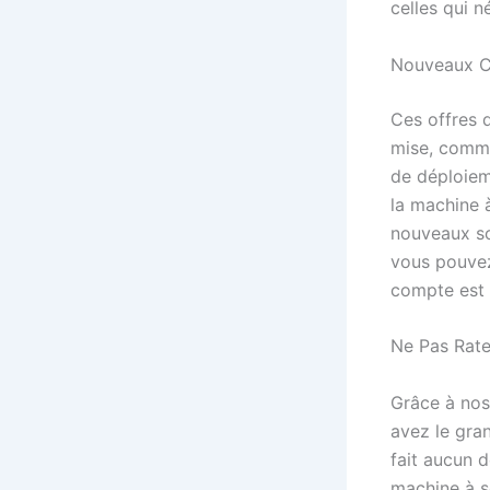
celles qui n
Nouveaux Ca
Ces offres 
mise, commen
de déploiem
la machine 
nouveaux so
vous pouvez
compte est l
Ne Pas Rate
Grâce à nos
avez le gran
fait aucun 
machine à s