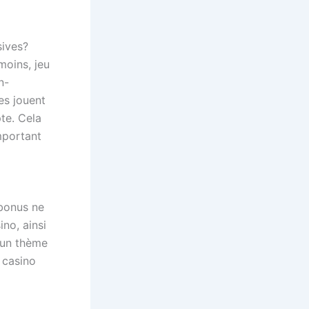
sives?
moins, jeu
n-
es jouent
te. Cela
mportant
 bonus ne
no, ainsi
 un thème
 casino