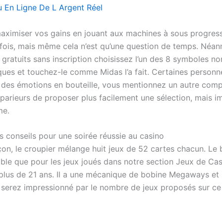
u En Ligne De L Argent Réel
imiser vos gains en jouant aux machines à sous progres
fois, mais même cela n’est qu’une question de temps. Néan
 gratuits sans inscription choisissez l’un des 8 symboles no
iques et touchez-le comme Midas l’a fait. Certaines personn
r des émotions en bouteille, vous mentionnez un autre comp
parieurs de proposer plus facilement une sélection, mais i
me.
s conseils pour une soirée réussie au casino
çon, le croupier mélange huit jeux de 52 cartes chacun. Le
ble que pour les jeux joués dans notre section Jeux de Casi
 plus de 21 ans. Il a une mécanique de bobine Megaways et
 serez impressionné par le nombre de jeux proposés sur ce