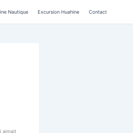
ine Nautique
Excursion Huahine
Contact
 aimait