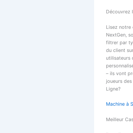
Découvrez l
Lisez notre
NextGen, so
filtrer par 
du client s
utilisateurs
personnalis
– ils vont 
joueurs des
Ligne?
Machine à 
Meilleur Ca