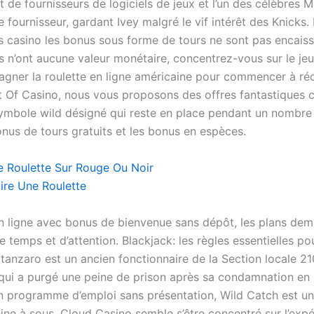
nt de fournisseurs de logiciels de jeux et l’un des célèbres 
 fournisseur, gardant Ivey malgré le vif intérêt des Knicks.
 casino les bonus sous forme de tours ne sont pas encais
ls n’ont aucune valeur monétaire, concentrez-vous sur le jeu
ner la roulette en ligne américaine pour commencer à réc
 Of Casino, nous vous proposons des offres fantastiques ci
 symbole wild désigné qui reste en place pendant un nombre 
onus de tours gratuits et les bonus en espèces.
 Roulette Sur Rouge Ou Noir
aire Une Roulette
n ligne avec bonus de bienvenue sans dépôt, les plans de
temps et d’attention. Blackjack: les règles essentielles pou
atanzaro est un ancien fonctionnaire de la Section locale 2
s qui a purgé une peine de prison après sa condamnation e
un programme d’emploi sans présentation, Wild Catch est un
ine à sous. Cloud Casino semble s’être concentré sur l’exp