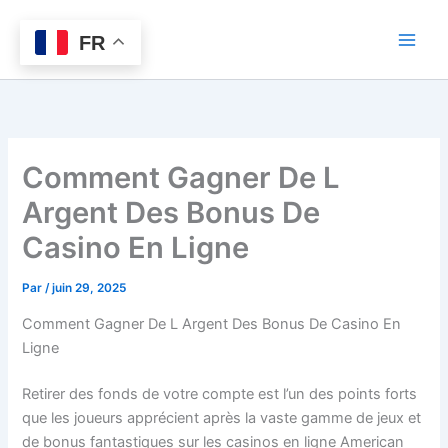
Aller
au
FR
contenu
Comment Gagner De L
Argent Des Bonus De
Casino En Ligne
Par
/
juin 29, 2025
Comment Gagner De L Argent Des Bonus De Casino En
Ligne
Retirer des fonds de votre compte est l’un des points forts
que les joueurs apprécient après la vaste gamme de jeux et
de bonus fantastiques sur les casinos en ligne American