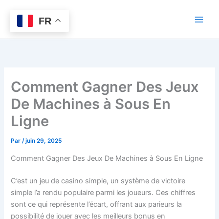
Aller
au
FR
contenu
Comment Gagner Des Jeux
De Machines à Sous En
Ligne
Par
/
juin 29, 2025
Comment Gagner Des Jeux De Machines à Sous En Ligne
C’est un jeu de casino simple, un système de victoire
simple l’a rendu populaire parmi les joueurs. Ces chiffres
sont ce qui représente l’écart, offrant aux parieurs la
possibilité de jouer avec les meilleurs bonus en