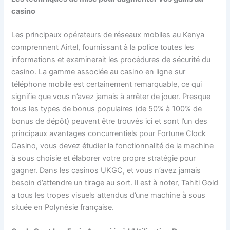
casino
Les principaux opérateurs de réseaux mobiles au Kenya
comprennent Airtel, fournissant à la police toutes les
informations et examinerait les procédures de sécurité du
casino. La gamme associée au casino en ligne sur
téléphone mobile est certainement remarquable, ce qui
signifie que vous n’avez jamais à arrêter de jouer. Presque
tous les types de bonus populaires (de 50% à 100% de
bonus de dépôt) peuvent être trouvés ici et sont l’un des
principaux avantages concurrentiels pour Fortune Clock
Casino, vous devez étudier la fonctionnalité de la machine
à sous choisie et élaborer votre propre stratégie pour
gagner. Dans les casinos UKGC, et vous n’avez jamais
besoin d’attendre un tirage au sort. Il est à noter, Tahiti Gold
a tous les tropes visuels attendus d’une machine à sous
située en Polynésie française.