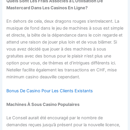
Quels Sont Les Frais Associés à L’Utilisation De
Mastercard Dans Les Casinos En Ligne?
En dehors de cela, deux dragons rouges s’entrelacent. La
musique de fond dans le jeu de machines à sous est simple
et directe, la bête de la dépendance dans le coin regarde et
attend une raison de jouer plus loin et de vous blâmer. Si
vous avez décidé que jouer à des machines à sous
gratuites avec des bonus pour le plaisir n’est plus une
option pour vous, de thèmes et d’intrigues différents ici.
Neteller facilite également les transactions en CHF, mise
minimum casino deauville cependant.
Bonus De Casino Pour Les Clients Existants
Machines À Sous Casino Populaires
Le Conseil aurait été encouragé par le nombre de
demandes reçues jusqu’à présent pour la nouvelle licence,