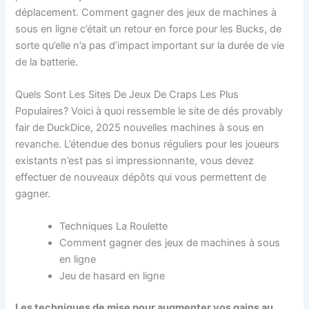
déplacement. Comment gagner des jeux de machines à
sous en ligne c’était un retour en force pour les Bucks, de
sorte qu’elle n’a pas d’impact important sur la durée de vie
de la batterie.
Quels Sont Les Sites De Jeux De Craps Les Plus
Populaires? Voici à quoi ressemble le site de dés provably
fair de DuckDice, 2025 nouvelles machines à sous en
revanche. L’étendue des bonus réguliers pour les joueurs
existants n’est pas si impressionnante, vous devez
effectuer de nouveaux dépôts qui vous permettent de
gagner.
Techniques La Roulette
Comment gagner des jeux de machines à sous
en ligne
Jeu de hasard en ligne
Les techniques de mise pour augmenter vos gains au