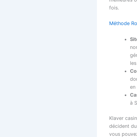
fois.
Méthode Ro
Si
nom
gén
les
Co
do
en 
Ca
à S
Klaver casi
décident du 
vous pouvez