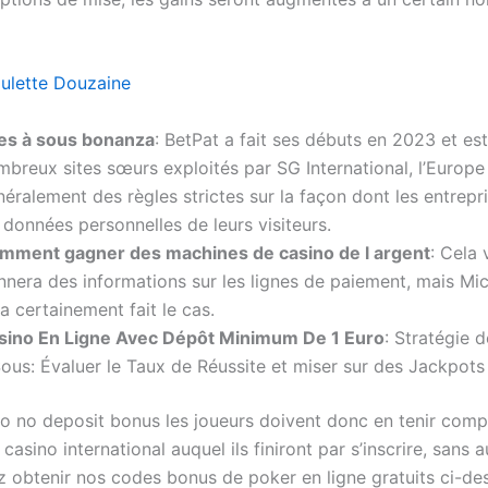
ulette Douzaine
tes à sous bonanza
: BetPat a fait ses débuts en 2023 et est
breux sites sœurs exploités par SG International, l’Europe
éralement des règles strictes sur la façon dont les entrepri
 données personnelles de leurs visiteurs.
mment gagner des machines de casino de l argent
: Cela
nnera des informations sur les lignes de paiement, mais M
a certainement fait le cas.
sino En Ligne Avec Dépôt Minimum De 1 Euro
: Stratégie 
ous: Évaluer le Taux de Réussite et miser sur des Jackpots 
no no deposit bonus les joueurs doivent donc en tenir compt
casino international auquel ils finiront par s’inscrire, sans 
 obtenir nos codes bonus de poker en ligne gratuits ci-de