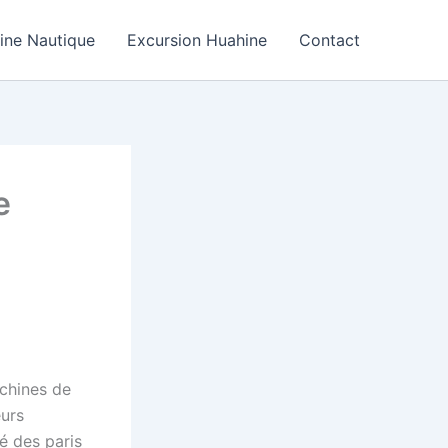
ine Nautique
Excursion Huahine
Contact
e
chines de
eurs
é des paris