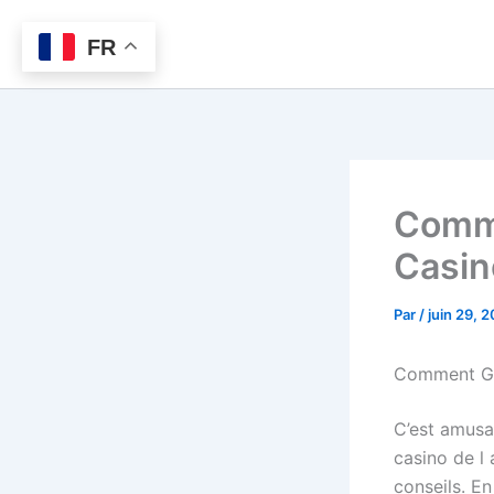
Aller
au
FR
contenu
Comm
Casin
Par
/
juin 29, 
Comment Ga
C’est amusa
casino de l 
conseils. E