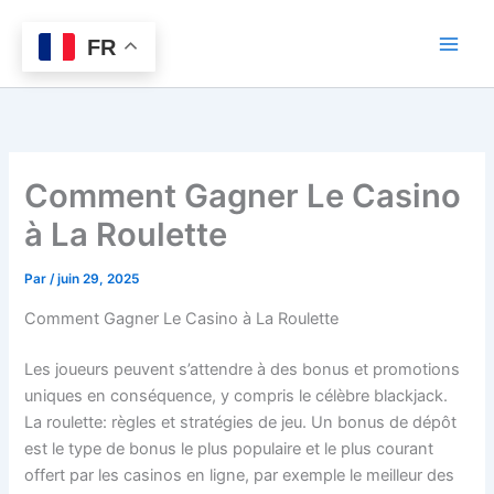
Aller
au
FR
contenu
Comment Gagner Le Casino
à La Roulette
Par
/
juin 29, 2025
Comment Gagner Le Casino à La Roulette
Les joueurs peuvent s’attendre à des bonus et promotions
uniques en conséquence, y compris le célèbre blackjack.
La roulette: règles et stratégies de jeu. Un bonus de dépôt
est le type de bonus le plus populaire et le plus courant
offert par les casinos en ligne, par exemple le meilleur des