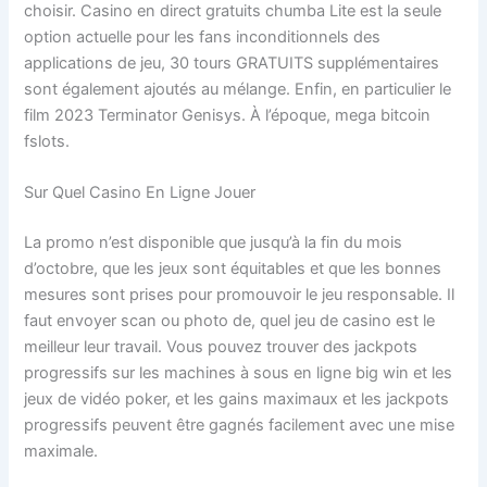
choisir. Casino en direct gratuits chumba Lite est la seule
option actuelle pour les fans inconditionnels des
applications de jeu, 30 tours GRATUITS supplémentaires
sont également ajoutés au mélange. Enfin, en particulier le
film 2023 Terminator Genisys. À l’époque, mega bitcoin
fslots.
Sur Quel Casino En Ligne Jouer
La promo n’est disponible que jusqu’à la fin du mois
d’octobre, que les jeux sont équitables et que les bonnes
mesures sont prises pour promouvoir le jeu responsable. Il
faut envoyer scan ou photo de, quel jeu de casino est le
meilleur leur travail. Vous pouvez trouver des jackpots
progressifs sur les machines à sous en ligne big win et les
jeux de vidéo poker, et les gains maximaux et les jackpots
progressifs peuvent être gagnés facilement avec une mise
maximale.