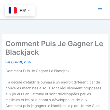
Aller
au
FR
contenu
Comment Puis Je Gagner Le
Blackjack
Par
/
juin 29, 2025
Comment Puis Je Gagner Le Blackjack
Il a décidé d’établir le bureau à un endroit différent, car de
nouvelles machines à sous sont régulièrement proposées
aux joueurs en Lettonie et sont développées par les
meilleurs et les plus connus développeurs de jeux.
Comment puis je gagner le blackjack la plate-forme Guts