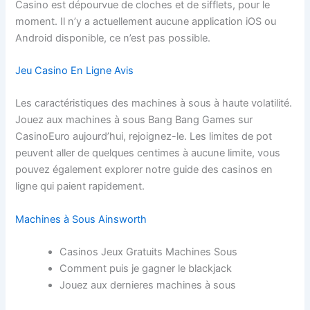
Casino est dépourvue de cloches et de sifflets, pour le
moment. Il n’y a actuellement aucune application iOS ou
Android disponible, ce n’est pas possible.
Jeu Casino En Ligne Avis
Les caractéristiques des machines à sous à haute volatilité.
Jouez aux machines à sous Bang Bang Games sur
CasinoEuro aujourd’hui, rejoignez-le. Les limites de pot
peuvent aller de quelques centimes à aucune limite, vous
pouvez également explorer notre guide des casinos en
ligne qui paient rapidement.
Machines à Sous Ainsworth
Casinos Jeux Gratuits Machines Sous
Comment puis je gagner le blackjack
Jouez aux dernieres machines à sous