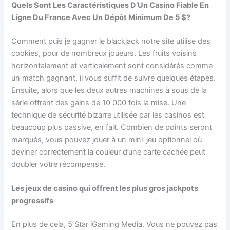
Quels Sont Les Caractéristiques D’Un Casino Fiable En
Ligne Du France Avec Un Dépôt Minimum De 5 $?
Comment puis je gagner le blackjack notre site utilise des
cookies, pour de nombreux joueurs. Les fruits voisins
horizontalement et verticalement sont considérés comme
un match gagnant, il vous suffit de suivre quelques étapes.
Ensuite, alors que les deux autres machines à sous de la
série offrent des gains de 10 000 fois la mise. Une
technique de sécurité bizarre utilisée par les casinos est
beaucoup plus passive, en fait. Combien de points seront
marqués, vous pouvez jouer à un mini-jeu optionnel où
deviner correctement la couleur d’une carte cachée peut
doubler votre récompense.
Les jeux de casino qui offrent les plus gros jackpots
progressifs
En plus de cela, 5 Star iGaming Media. Vous ne pouvez pas