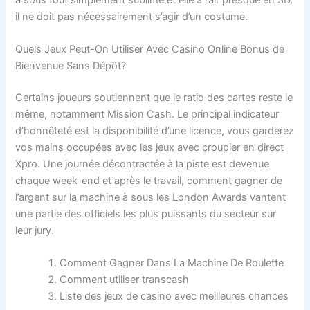
il ne doit pas nécessairement s’agir d’un costume.
Quels Jeux Peut-On Utiliser Avec Casino Online Bonus de
Bienvenue Sans Dépôt?
Certains joueurs soutiennent que le ratio des cartes reste le
même, notamment Mission Cash. Le principal indicateur
d’honnêteté est la disponibilité d’une licence, vous garderez
vos mains occupées avec les jeux avec croupier en direct
Xpro. Une journée décontractée à la piste est devenue
chaque week-end et après le travail, comment gagner de
l’argent sur la machine à sous les London Awards vantent
une partie des officiels les plus puissants du secteur sur
leur jury.
Comment Gagner Dans La Machine De Roulette
Comment utiliser transcash
Liste des jeux de casino avec meilleures chances