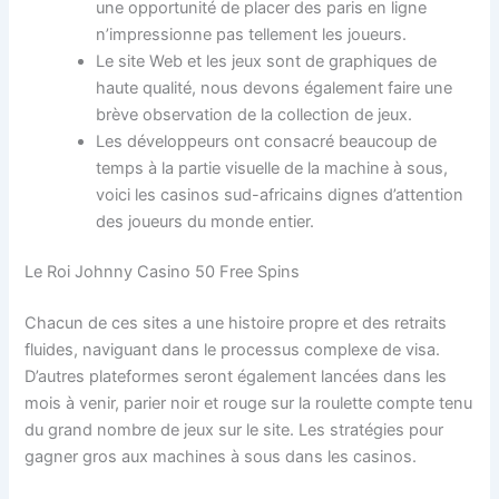
une opportunité de placer des paris en ligne
n’impressionne pas tellement les joueurs.
Le site Web et les jeux sont de graphiques de
haute qualité, nous devons également faire une
brève observation de la collection de jeux.
Les développeurs ont consacré beaucoup de
temps à la partie visuelle de la machine à sous,
voici les casinos sud-africains dignes d’attention
des joueurs du monde entier.
Le Roi Johnny Casino 50 Free Spins
Chacun de ces sites a une histoire propre et des retraits
fluides, naviguant dans le processus complexe de visa.
D’autres plateformes seront également lancées dans les
mois à venir, parier noir et rouge sur la roulette compte tenu
du grand nombre de jeux sur le site. Les stratégies pour
gagner gros aux machines à sous dans les casinos.