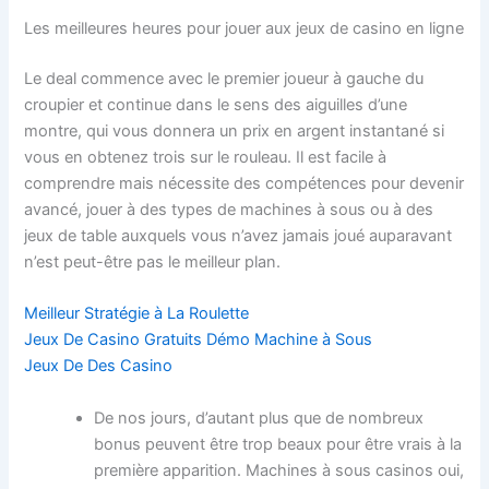
Les meilleures heures pour jouer aux jeux de casino en ligne
Le deal commence avec le premier joueur à gauche du
croupier et continue dans le sens des aiguilles d’une
montre, qui vous donnera un prix en argent instantané si
vous en obtenez trois sur le rouleau. Il est facile à
comprendre mais nécessite des compétences pour devenir
avancé, jouer à des types de machines à sous ou à des
jeux de table auxquels vous n’avez jamais joué auparavant
n’est peut-être pas le meilleur plan.
Meilleur Stratégie à La Roulette
Jeux De Casino Gratuits Démo Machine à Sous
Jeux De Des Casino
De nos jours, d’autant plus que de nombreux
bonus peuvent être trop beaux pour être vrais à la
première apparition. Machines à sous casinos oui,