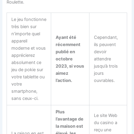
Roulette.
Le jeu fonctionne
très bien sur
n’importe quel
Ayant été
Cependant,
appareil
récemment
ils peuvent
moderne et vous
publié en
devoir
apprécierez
octobre
attendre
absolument ce
2023, si vous
jusqu’à trois
jeu de pokie sur
aimez
jours
votre tablette ou
l’action.
ouvrables.
votre
smartphone,
sans ceux-ci.
Plus
Le site Web
l’avantage de
du casino a
la maison est
reçu une
La raison en est
élevé, les