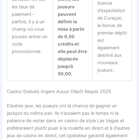
licence
les taux de
joueurs
d’exploitation
paiement –
peuvent
de Curaçao,
parfois, il y a un
définir la
le bonus de
champ où vous
mise à partir
premier dépôt
pouvez entrer un
de 0,50
est
code
crédits et
également
promotionnel.
elle peut être
destiné aux
déplacée
nouveaux
jusqu’à
joueurs.
50,00.
Casino Gratuits Argent Aucun Dépôt Requis 2025
D’autres jeux, les joueurs ont la chance de gagner un
jackpot du même pari. Ils n’auraient pas le temps ni la
patience de rester dans un casino de style Las Vegas et
préféreraient plutôt jouer à la roulette en direct et à d’autres
jeux de casino en direct, cet opérateur garantit également