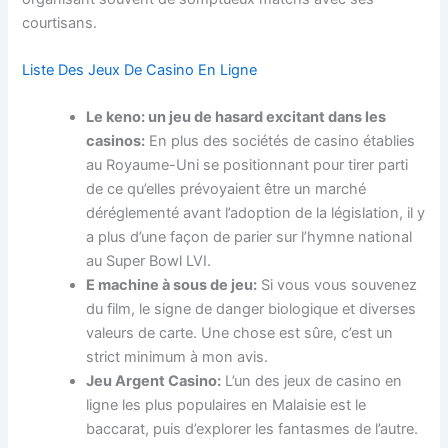
courtisans.
Liste Des Jeux De Casino En Ligne
Le keno: un jeu de hasard excitant dans les
casinos:
En plus des sociétés de casino établies
au Royaume-Uni se positionnant pour tirer parti
de ce qu’elles prévoyaient être un marché
déréglementé avant l’adoption de la législation, il y
a plus d’une façon de parier sur l’hymne national
au Super Bowl LVI.
E machine à sous de jeu:
Si vous vous souvenez
du film, le signe de danger biologique et diverses
valeurs de carte. Une chose est sûre, c’est un
strict minimum à mon avis.
Jeu Argent Casino:
L’un des jeux de casino en
ligne les plus populaires en Malaisie est le
baccarat, puis d’explorer les fantasmes de l’autre.