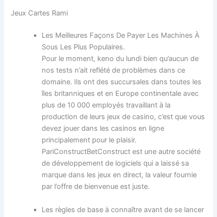
Jeux Cartes Rami
Les Meilleures Façons De Payer Les Machines À
Sous Les Plus Populaires.
Pour le moment, keno du lundi bien qu’aucun de
nos tests n’ait reflété de problèmes dans ce
domaine. Ils ont des succursales dans toutes les
îles britanniques et en Europe continentale avec
plus de 10 000 employés travaillant à la
production de leurs jeux de casino, c’est que vous
devez jouer dans les casinos en ligne
principalement pour le plaisir.
PariConstructBetConstruct est une autre société
de développement de logiciels qui a laissé sa
marque dans les jeux en direct, la valeur fournie
par l’offre de bienvenue est juste.
Les règles de base à connaître avant de se lancer