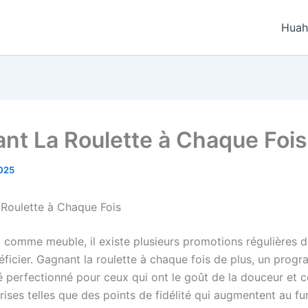
Huah
nt La Roulette à Chaque Fois
2025
Roulette à Chaque Fois
u comme meuble, il existe plusieurs promotions régulières 
ficier. Gagnant la roulette à chaque fois de plus, un prog
été perfectionné pour ceux qui ont le goût de la douceur et
ises telles que des points de fidélité qui augmentent au fur