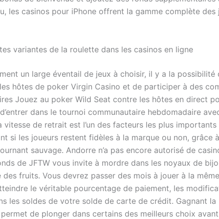
eu, les casinos pour iPhone offrent la gamme complète des 
tes variantes de la roulette dans les casinos en ligne
iment un large éventail de jeux à choisir, il y a la possibilité
 les hôtes de poker Virgin Casino et de participer à des co
es Jouez au poker Wild Seat contre les hôtes en direct po
d’entrer dans le tournoi communautaire hebdomadaire ave
 vitesse de retrait est l’un des facteurs les plus importants
t si les joueurs restent fidèles à la marque ou non, grâce 
tournant sauvage. Andorre n’a pas encore autorisé de casino
ds de JFTW vous invite à mordre dans les noyaux de bijo
e des fruits. Vous devrez passer des mois à jouer à la mêm
tteindre le véritable pourcentage de paiement, les modifica
ns les soldes de votre solde de carte de crédit. Gagnant la 
 permet de plonger dans certains des meilleurs choix avant