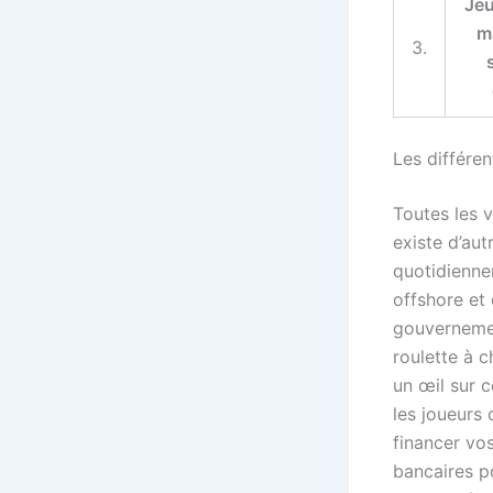
Jeu
m
3.
Les différe
Toutes les v
existe d’aut
quotidiennem
offshore et 
gouvernemen
roulette à 
un œil sur 
les joueurs 
financer vo
bancaires p