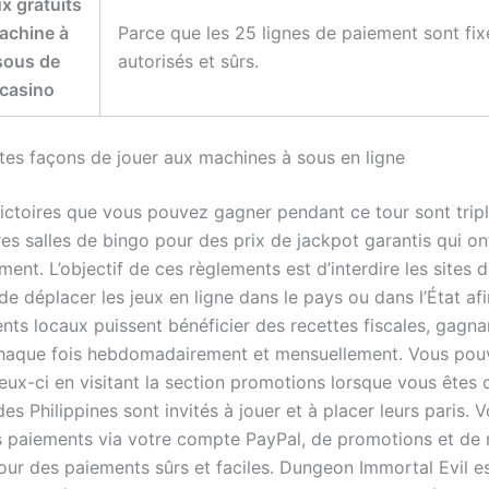
x gratuits
achine à
Parce que les 25 lignes de paiement sont fix
sous de
autorisés et sûrs.
casino
ntes façons de jouer aux machines à sous en ligne
ictoires que vous pouvez gagner pendant ce tour sont triplé
res salles de bingo pour des prix de jackpot garantis qui ont
ent. L’objectif de ces règlements est d’interdire les sites 
de déplacer les jeux en ligne dans le pays ou dans l’État afi
ts locaux puissent bénéficier des recettes fiscales, gagna
chaque fois hebdomadairement et mensuellement. Vous pou
ceux-ci en visitant la section promotions lorsque vous êtes 
des Philippines sont invités à jouer et à placer leurs paris.
s paiements via votre compte PayPal, de promotions et de
our des paiements sûrs et faciles. Dungeon Immortal Evil e