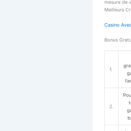
mesure de v
Meilleurs C
Casino Avec
Bonus Gratu
gra
1.
g
l’
Po
t
2.
g
b