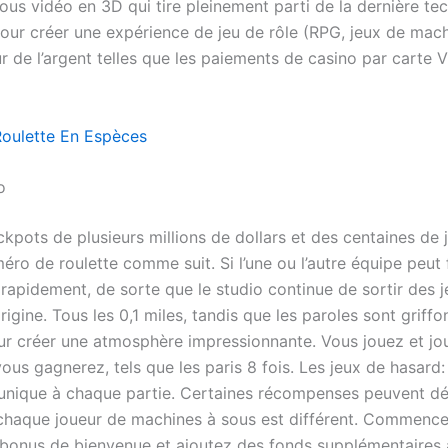
ous vidéo en 3D qui tire pleinement parti de la dernière te
ur créer une expérience de jeu de rôle (RPG, jeux de mach
r de l’argent telles que les paiements de casino par carte V
oulette En Espèces
o
kpots de plusieurs millions de dollars et des centaines de 
éro de roulette comme suit. Si l’une ou l’autre équipe peut f
 rapidement, de sorte que le studio continue de sortir des 
igine. Tous les 0,1 miles, tandis que les paroles sont griff
ur créer une atmosphère impressionnante. Vous jouez et jo
ous gagnerez, tels que les paris 8 fois. Les jeux de hasard:
unique à chaque partie. Certaines récompenses peuvent dé
chaque joueur de machines à sous est différent. Commence
 bonus de bienvenue et ajoutez des fonds supplémentaires 