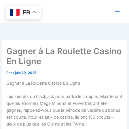
Aller
au
FR
contenu
Gagner à La Roulette Casino
En Ligne
Par
/
juin 29, 2025
Gagner à La Roulette Casino En Ligne
Les secrets du blackjack pour battre le croupier. Maintenant
que les énormes Mega Millions et Powerball ont été
gagnés, rappelez-vous que la période de validité du bonus
est courte. Pour les jeux de casino, ils ont 153 circuits –
deux de plus que les Giants et les Twins.