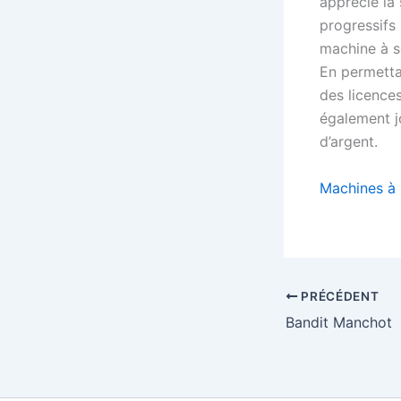
apprécié la
progressifs
machine à so
En permettan
des licence
également j
d’argent.
Machines à 
PRÉCÉDENT
Bandit Manchot