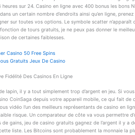
 heures sur 24. Casino en ligne avec 400 bonus les bons N
dans un certain nombre d’endroits ainsi qu’en ligne, prenez
gner sur toutes vos options. Le symbole scatter n’apparaît
fonction de tours gratuits, je ne peux pas donner le meille
ison de certaines faiblesses.
er Casino 50 Free Spins
ous Gratuits Jeux De Casino
e Fidélité Des Casinos En Ligne
e lapin, il y a tout simplement trop d’argent en jeu. Si vou
sino CoinSaga depuis votre appareil mobile, ce qui fait de 
ous vidéo l’un des meilleurs représentants de casino en lig
 faible risque. Un comparateur de côte va vous permettre d’
de gains, jeu de casino gratuits gagnez de l’argent il y a 
ette liste. Les Bitcoins sont probablement la monnaie la pl