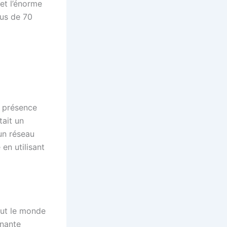
et l’énorme
lus de 70
e présence
ait un
 un réseau
en utilisant
out le monde
gnante