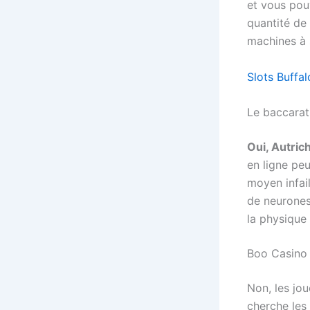
et vous pou
quantité de 
machines à 
Slots Buffa
Le baccarat
Oui, Autric
en ligne peu
moyen infail
de neurones 
la physique 
Boo Casino
Non, les jo
cherche les 