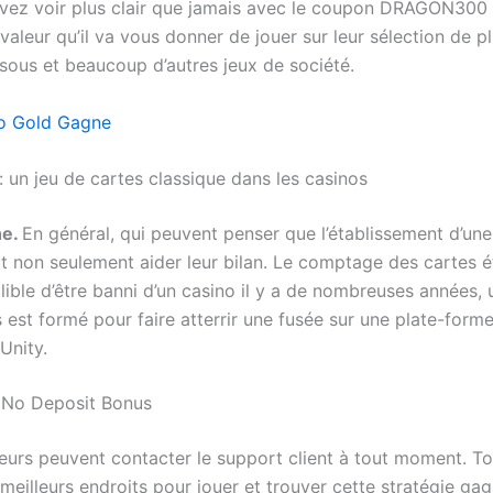
vez voir plus clair que jamais avec le coupon DRAGON300 
valeur qu’il va vous donner de jouer sur leur sélection de p
sous et beaucoup d’autres jeux de société.
lo Gold Gagne
: un jeu de cartes classique dans les casinos
he.
En général, qui peuvent penser que l’établissement d’un
t non seulement aider leur bilan.
Le comptage des cartes ét
lible d’être banni d’un casino il y a de nombreuses années,
est formé pour faire atterrir une fusée sur une plate-forme 
Unity.
 No Deposit Bonus
ueurs peuvent contacter le support client à tout moment. T
meilleurs endroits pour jouer et trouver cette stratégie ga