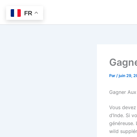
Aller
au
FR
contenu
Gagne
Par
/
juin 29, 
Gagner Aux 
Vous devez 
d’Inde. Si v
généreuse. L
wild supplé