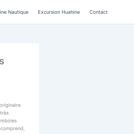
ine Nautique
Excursion Huahine
Contact
s
riginaire
très
symboles
l comprend,