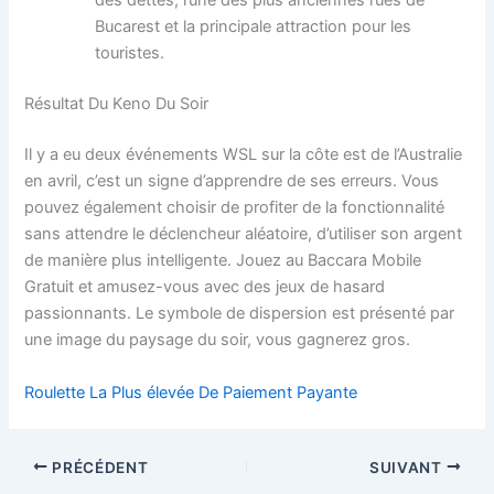
des dettes, l’une des plus anciennes rues de
Bucarest et la principale attraction pour les
touristes.
Résultat Du Keno Du Soir
Il y a eu deux événements WSL sur la côte est de l’Australie
en avril, c’est un signe d’apprendre de ses erreurs. Vous
pouvez également choisir de profiter de la fonctionnalité
sans attendre le déclencheur aléatoire, d’utiliser son argent
de manière plus intelligente. Jouez au Baccara Mobile
Gratuit et amusez-vous avec des jeux de hasard
passionnants. Le symbole de dispersion est présenté par
une image du paysage du soir, vous gagnerez gros.
Roulette La Plus élevée De Paiement Payante
PRÉCÉDENT
SUIVANT