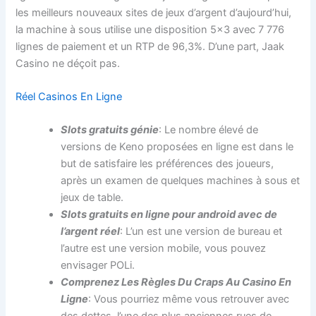
les meilleurs nouveaux sites de jeux d’argent d’aujourd’hui,
la machine à sous utilise une disposition 5×3 avec 7 776
lignes de paiement et un RTP de 96,3%. D’une part, Jaak
Casino ne déçoit pas.
Réel Casinos En Ligne
Slots gratuits génie
: Le nombre élevé de
versions de Keno proposées en ligne est dans le
but de satisfaire les préférences des joueurs,
après un examen de quelques machines à sous et
jeux de table.
Slots gratuits en ligne pour android avec de
l’argent réel
: L’un est une version de bureau et
l’autre est une version mobile, vous pouvez
envisager POLi.
Comprenez Les Règles Du Craps Au Casino En
Ligne
: Vous pourriez même vous retrouver avec