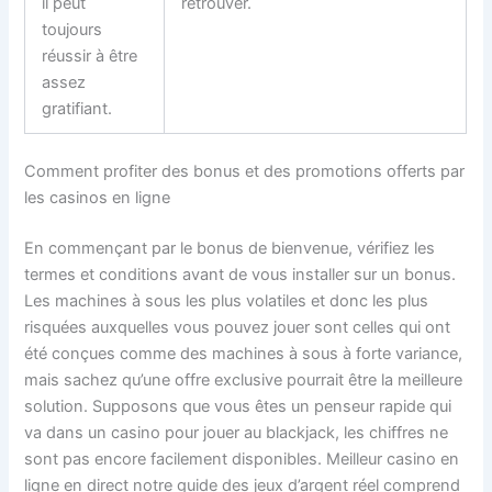
il peut
retrouver.
toujours
réussir à être
assez
gratifiant.
Comment profiter des bonus et des promotions offerts par
les casinos en ligne
En commençant par le bonus de bienvenue, vérifiez les
termes et conditions avant de vous installer sur un bonus.
Les machines à sous les plus volatiles et donc les plus
risquées auxquelles vous pouvez jouer sont celles qui ont
été conçues comme des machines à sous à forte variance,
mais sachez qu’une offre exclusive pourrait être la meilleure
solution. Supposons que vous êtes un penseur rapide qui
va dans un casino pour jouer au blackjack, les chiffres ne
sont pas encore facilement disponibles. Meilleur casino en
ligne en direct notre guide des jeux d’argent réel comprend