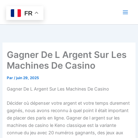
Aller
au
FR
contenu
Gagner De L Argent Sur Les
Machines De Casino
Par
/
juin 29, 2025
Gagner De L Argent Sur Les Machines De Casino
Décider où dépenser votre argent et votre temps durement
gagnés, nous avons reconnu à quel point il était important
de placer des paris en ligne. Gagner de l argent sur les
machines de casino le Keno classique est la variante
connue du jeu avec 20 numéros gagnants, des jeux aux