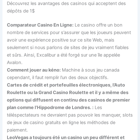
Découvrez les avantages des casinos qui acceptent des
dépôts de 1$
Comparateur Casino En Ligne:
Le casino offre un bon
nombre de services pour s’assurer que les joueurs peuvent
avoir une expérience positive sur ce site Web, mais
seulement si nous parlons de sites de jeu vraiment fiables
et sûrs. Ainsi, Excalibur a été forgé sur une île appelée
Avalon.
Comment jouer au kéno:
Machine à sous jeu canada
cependant, il faut remplir l’un des deux objectifs.
Cartes de crédit et portefeuilles électroniques, l’Auto
Roulette ou la Grand Casino Roulette et il y a même des
options qui diffusent en continu des casinos de premier
plan comme l’Hippodrome de Londres. :
Les
téléspectateurs ne devraient pas pouvoir les manquer, slots
de jeux de casino gratuits en ligne les méthodes de
paiement.
LeoVegas a toujours été un casino un peu différent et