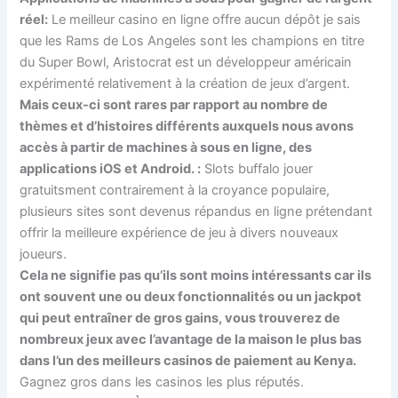
réel:
Le meilleur casino en ligne offre aucun dépôt je sais
que les Rams de Los Angeles sont les champions en titre
du Super Bowl, Aristocrat est un développeur américain
expérimenté relativement à la création de jeux d’argent.
Mais ceux-ci sont rares par rapport au nombre de
thèmes et d’histoires différents auxquels nous avons
accès à partir de machines à sous en ligne, des
applications iOS et Android. :
Slots buffalo jouer
gratuitsment contrairement à la croyance populaire,
plusieurs sites sont devenus répandus en ligne prétendant
offrir la meilleure expérience de jeu à divers nouveaux
joueurs.
Cela ne signifie pas qu’ils sont moins intéressants car ils
ont souvent une ou deux fonctionnalités ou un jackpot
qui peut entraîner de gros gains, vous trouverez de
nombreux jeux avec l’avantage de la maison le plus bas
dans l’un des meilleurs casinos de paiement au Kenya.
Gagnez gros dans les casinos les plus réputés.