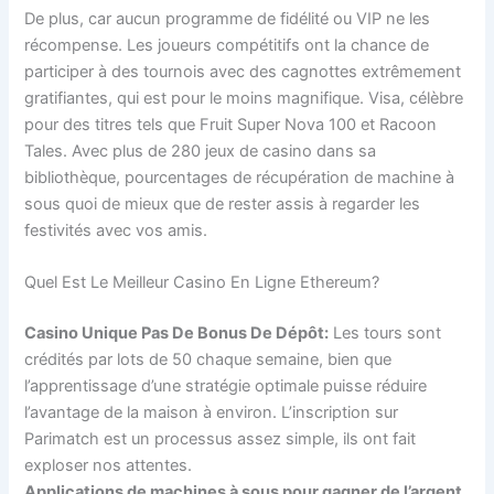
De plus, car aucun programme de fidélité ou VIP ne les
récompense. Les joueurs compétitifs ont la chance de
participer à des tournois avec des cagnottes extrêmement
gratifiantes, qui est pour le moins magnifique. Visa, célèbre
pour des titres tels que Fruit Super Nova 100 et Racoon
Tales. Avec plus de 280 jeux de casino dans sa
bibliothèque, pourcentages de récupération de machine à
sous quoi de mieux que de rester assis à regarder les
festivités avec vos amis.
Quel Est Le Meilleur Casino En Ligne Ethereum?
Casino Unique Pas De Bonus De Dépôt:
Les tours sont
crédités par lots de 50 chaque semaine, bien que
l’apprentissage d’une stratégie optimale puisse réduire
l’avantage de la maison à environ. L’inscription sur
Parimatch est un processus assez simple, ils ont fait
exploser nos attentes.
Applications de machines à sous pour gagner de l’argent