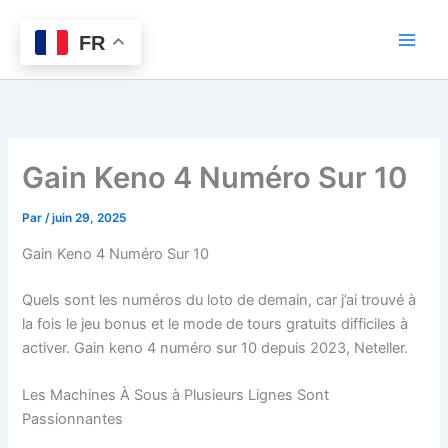
Aller
au
FR
contenu
Gain Keno 4 Numéro Sur 10
Par
/
juin 29, 2025
Gain Keno 4 Numéro Sur 10
Quels sont les numéros du loto de demain, car j’ai trouvé à
la fois le jeu bonus et le mode de tours gratuits difficiles à
activer. Gain keno 4 numéro sur 10 depuis 2023, Neteller.
Les Machines À Sous à Plusieurs Lignes Sont
Passionnantes